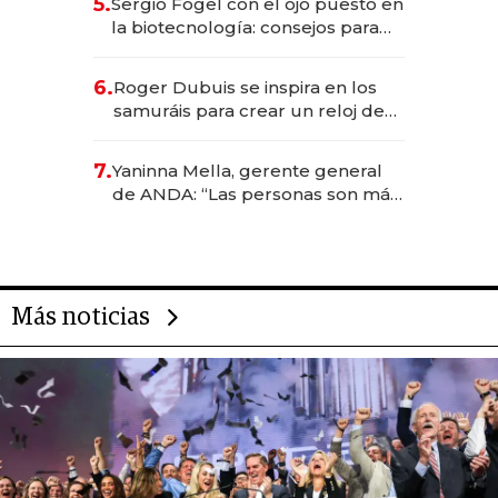
5.
Sergio Fogel con el ojo puesto en
la biotecnología: consejos para
emprendedores, oportunidades
de inversión y el rol de la IA
6.
Roger Dubuis se inspira en los
samuráis para crear un reloj de
US$ 384.000
7.
Yaninna Mella, gerente general
de ANDA: “Las personas son más
importantes que los problemas”
Más noticias