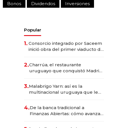
Bonos
Dividendos
Inversiones
Popular
1.
Consorcio integrado por Saceem
inició obra del primer viaducto de
los Accesos Este a Montevideo;
inversión total asciende a US$ 54
2.
Charrúa, el restaurante
millones
uruguayo que conquistó Madrid:
sirve 300 cubiertos diarios, agota
reservas con un mes de
3.
Malabrigo Yarn: así es la
anticipación y prepara apertura
multinacional uruguaya que le
da de tejer al mundo
4.
De la banca tradicional a
Finanzas Abiertas: cómo avanza
el sistema financiero uruguayo