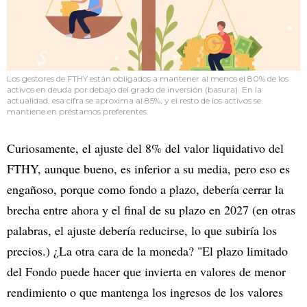
Los gestores de FTHY están obligados a mantener al menos el 80% de los
activos en deuda por debajo del grado de inversión (basura). En la
actualidad, esa cifra se aproxima al 85%, y el resto de los activos se
mantiene en préstamos preferentes.
Curiosamente, el ajuste del 8% del valor liquidativo del
FTHY, aunque bueno, es inferior a su media, pero eso es
engañoso, porque como fondo a plazo, debería cerrar la
brecha entre ahora y el final de su plazo en 2027 (en otras
palabras, el ajuste debería reducirse, lo que subiría los
precios.) ¿La otra cara de la moneda? "El plazo limitado
del Fondo puede hacer que invierta en valores de menor
rendimiento o que mantenga los ingresos de los valores