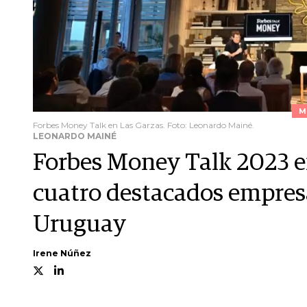
M
Forbes Money Talk en Las Garzas. Foto: Leonardo Mainé.
LEONARDO MAINÉ
Forbes Money Talk 2023 en
cuatro destacados empresa
Uruguay
Irene Núñez