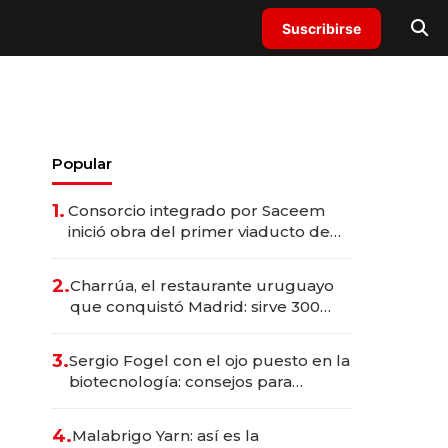
Suscribirse
Popular
1.
Consorcio integrado por Saceem
inició obra del primer viaducto de
los Accesos Este a Montevideo;
inversión total asciende a US$ 54
2.
Charrúa, el restaurante uruguayo
millones
que conquistó Madrid: sirve 300
cubiertos diarios, agota reservas
con un mes de anticipación y
3.
Sergio Fogel con el ojo puesto en la
prepara apertura
biotecnología: consejos para
emprendedores, oportunidades de
inversión y el rol de la IA
4.
Malabrigo Yarn: así es la