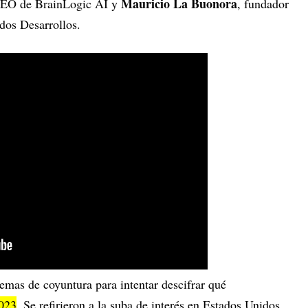
Mauricio La Buonora
CEO de BrainLogic AI y
, fundador
dos Desarrollos.
emas de coyuntura para intentar descifrar qué
2023
. Se refirieron a la suba de interés en Estados Unidos,