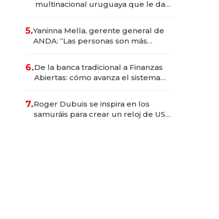
multinacional uruguaya que le da
de tejer al mundo
5.
Yaninna Mella, gerente general de
ANDA: “Las personas son más
importantes que los problemas”
6.
De la banca tradicional a Finanzas
Abiertas: cómo avanza el sistema
financiero uruguayo
7.
Roger Dubuis se inspira en los
samuráis para crear un reloj de US$
384.000