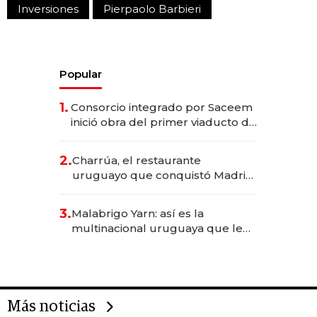
Inversiones
Pierpaolo Barbieri
Popular
1.
Consorcio integrado por Saceem
inició obra del primer viaducto de
los Accesos Este a Montevideo;
inversión total asciende a US$ 54
2.
Charrúa, el restaurante
millones
uruguayo que conquistó Madrid:
sirve 300 cubiertos diarios, agota
reservas con un mes de
3.
Malabrigo Yarn: así es la
anticipación y prepara apertura
multinacional uruguaya que le
da de tejer al mundo
Más noticias