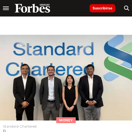
Suscribirse
MONEY
Standard Chartered
D