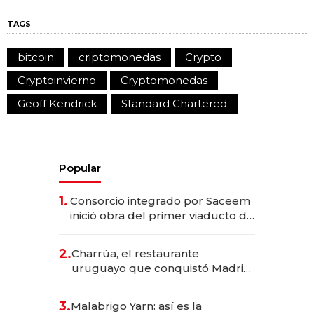
TAGS
bitcoin
criptomonedas
Crypto
Cryptoinvierno
Cryptomonedas
Geoff Kendrick
Standard Chartered
Popular
1.
Consorcio integrado por Saceem
inició obra del primer viaducto de
los Accesos Este a Montevideo;
inversión total asciende a US$ 54
2.
Charrúa, el restaurante
millones
uruguayo que conquistó Madrid:
sirve 300 cubiertos diarios, agota
reservas con un mes de
3.
Malabrigo Yarn: así es la
anticipación y prepara apertura