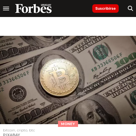
Suscribirse
MONEY
bitcoin, cripto, btc
PIXABAY