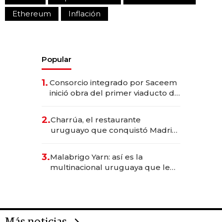
Ethereum
Inflación
Popular
1.
Consorcio integrado por Saceem
inició obra del primer viaducto de
los Accesos Este a Montevideo;
inversión total asciende a US$ 54
2.
Charrúa, el restaurante
millones
uruguayo que conquistó Madrid:
sirve 300 cubiertos diarios, agota
reservas con un mes de
3.
Malabrigo Yarn: así es la
anticipación y prepara apertura
multinacional uruguaya que le
da de tejer al mundo