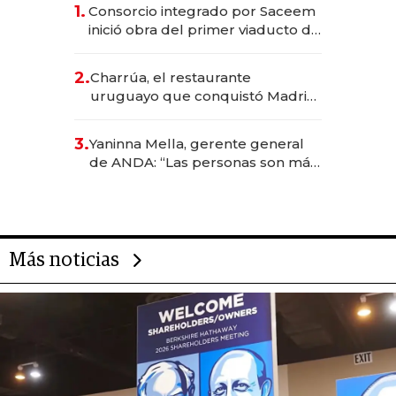
1.
Consorcio integrado por Saceem
inició obra del primer viaducto de
los Accesos Este a Montevideo;
inversión total asciende a US$ 54
2.
Charrúa, el restaurante
millones
uruguayo que conquistó Madrid:
sirve 300 cubiertos diarios, agota
reservas con un mes de
3.
Yaninna Mella, gerente general
anticipación y prepara apertura
de ANDA: “Las personas son más
importantes que los problemas”
Más noticias