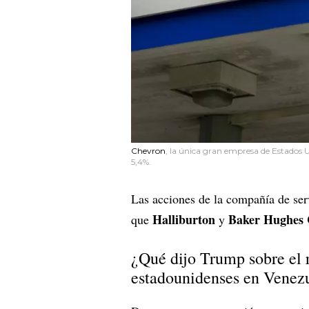
Chevron
, la única gran empresa de Estados U
5,4%.
Las acciones de la compañía de ser
Halliburton
Baker Hughes
que
y
¿Qué dijo Trump sobre el r
estadounidenses en Venez