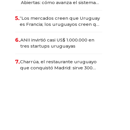
Abiertas: cómo avanza el sistema
financiero uruguayo
5.
“Los mercados creen que Uruguay
es Francia; los uruguayos creen que
es el Congo”: la crítica del
presidente del BCU al
6.
ANII invirtió casi US$ 1.000.000 en
conservadurismo financiero
tres startups uruguayas
7.
Charrúa, el restaurante uruguayo
que conquistó Madrid: sirve 300
cubiertos diarios, agota reservas
con un mes de anticipación y
prepara apertura