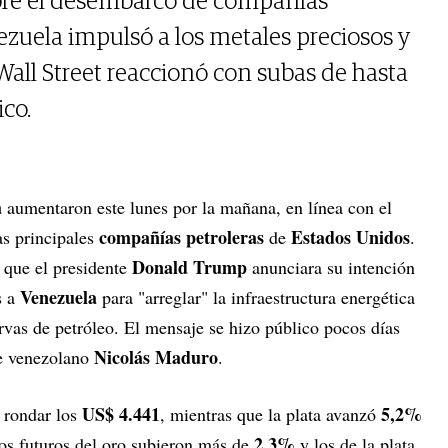
bre el desembarco de compañías
zuela impulsó a los metales preciosos y
 Wall Street reaccionó con subas de hasta
ico.
a
aumentaron este lunes por la mañana, en línea con el
compañías petroleras
Estados Unidos
as principales
de
.
Donald Trump
 que el presidente
anunciara su intención
Venezuela
s a
para "arreglar" la infraestructura energética
ervas de petróleo. El mensaje se hizo público pocos días
Nicolás Maduro
te venezolano
.
US$ 4.441
5,2%
 rondar los
, mientras que la plata avanzó
2,3%
los futuros del oro subieron más de
y los de la plata