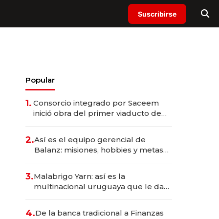
Suscribirse
Popular
1.
Consorcio integrado por Saceem
inició obra del primer viaducto de
los Accesos Este a Montevideo;
inversión total asciende a US$ 54
2.
Así es el equipo gerencial de
millones
Balanz: misiones, hobbies y metas
para este año
3.
Malabrigo Yarn: así es la
multinacional uruguaya que le da
de tejer al mundo
4.
De la banca tradicional a Finanzas