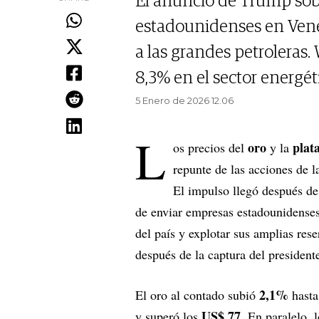
El anuncio de Trump so
estadounidenses en Vene
a las grandes petroleras.
8,3% en el sector energét
5 Enero de 2026 12.06
L
oro
plat
os precios del
y la
repunte de las acciones de l
El impulso llegó después de
de enviar empresas estadounidense
del país y explotar sus amplias res
después de la captura del presiden
2,1%
El oro al contado subió
hasta
US$ 77
y superó los
. En paralelo, 