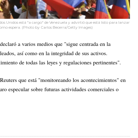
s Unidos está "a cargo" de Venezuela y advirtió que está listo para lanzar
 como espera. (Photo by Carlos Becerra/Getty Images)
declaró a varios medios que "sigue centrada en la
leados, así como en la integridad de sus activos.
iento de todas las leyes y regulaciones pertinentes".
a Reuters que está "monitoreando los acontecimientos" en
uro especular sobre futuras actividades comerciales o