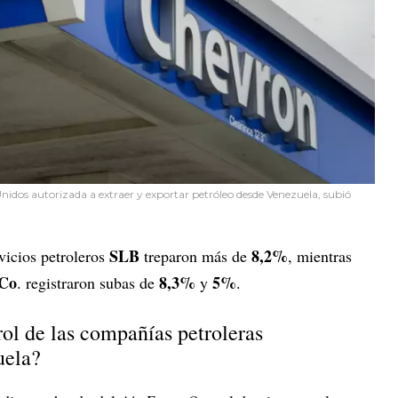
nidos autorizada a extraer y exportar petróleo desde Venezuela, subió
SLB
8,2%
vicios petroleros
treparon más de
, mientras
 Co
8,3%
5%
. registraron subas de
y
.
ol de las compañías petroleras
uela?