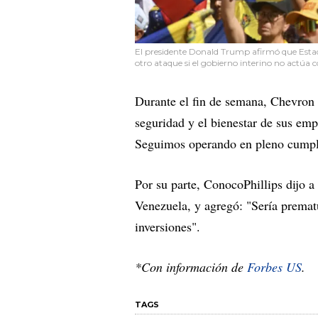
El presidente Donald Trump afirmó que Estado
otro ataque si el gobierno interino no actúa
Durante el fin de semana, Chevron 
seguridad y el bienestar de sus emp
Seguimos operando en pleno cumplim
Por su parte, ConocoPhillips dijo 
Venezuela, y agregó: "Sería premat
inversiones".
*Con información de
Forbes US
.
TAGS