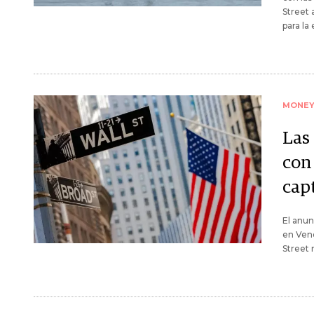
Street 
para l
MONE
Las
con 
cap
El anu
en Vene
Street 