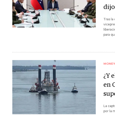
dij
Tras la
vicepre
liberac
para qu
MONE
¿Y e
en 
sup
La capt
por la 