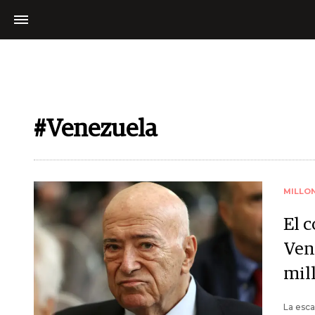
#Venezuela
MILLO
El c
Ven
mil
La esca