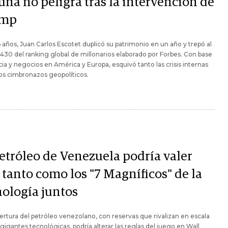
una no peligra tras la intervención de
ump
6 años, Juan Carlos Escotet duplicó su patrimonio en un año y trepó al
430 del ranking global de millonarios elaborado por Forbes. Con base
cia y negocios en América y Europa, esquivó tanto las crisis internas
os cimbronazos geopolíticos.
Y
petróleo de Venezuela podría valer
 tanto como los "7 Magníficos" de la
nología juntos
ertura del petróleo venezolano, con reservas que rivalizan en escala
 gigantes tecnológicas, podría alterar las reglas del juego en Wall