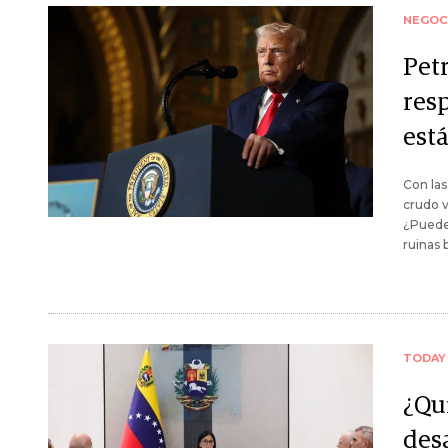
NEGOC
Pet
res
est
Con las
crudo v
¿Pueden
ruinas 
TODAY
¿Qu
des