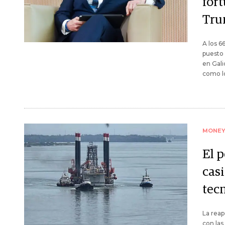
fort
Tr
A los 6
puesto 
en Gali
como l
MONE
El 
casi
tec
La reap
con las