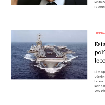
los flet
reconfi
LIDER
Est
polí
lec
El ataq
dónde p
tecnolo
latinoa
corazón