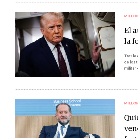
MILLO
El 
la 
Tras la
de los 
militar
MILLO
Qui
vene