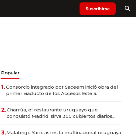
Suscribirse
Popular
1.
Consorcio integrado por Saceem inició obra del
primer viaducto de los Accesos Este a
Montevideo; inversión total asciende a US$ 54
millones
2.
Charrúa, el restaurante uruguayo que
conquistó Madrid: sirve 300 cubiertos diarios,
agota reservas con un mes de anticipación y
prepara apertura
3.
Malabrigo Yarn: así es la multinacional uruguaya