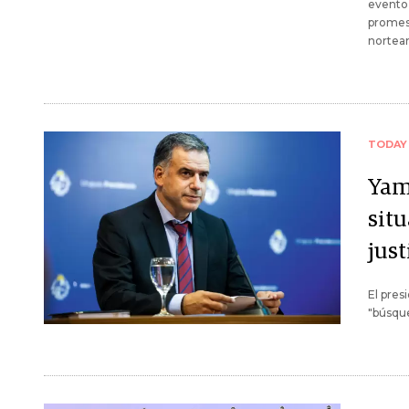
evento 
promesa
nortea
TODAY
Yam
sit
just
El pres
"búsque