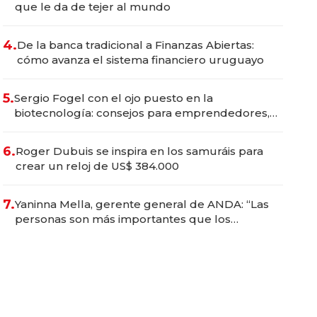
que le da de tejer al mundo
4.
De la banca tradicional a Finanzas Abiertas:
cómo avanza el sistema financiero uruguayo
5.
Sergio Fogel con el ojo puesto en la
biotecnología: consejos para emprendedores,
oportunidades de inversión y el rol de la IA
6.
Roger Dubuis se inspira en los samuráis para
crear un reloj de US$ 384.000
7.
Yaninna Mella, gerente general de ANDA: “Las
personas son más importantes que los
problemas”