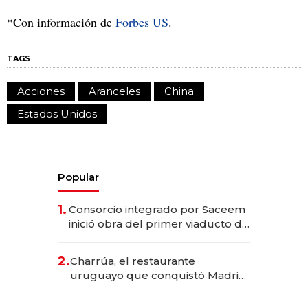
*Con información de
Forbes US
.
TAGS
Acciones
Aranceles
China
Estados Unidos
Popular
1.
Consorcio integrado por Saceem
inició obra del primer viaducto de
los Accesos Este a Montevideo;
inversión total asciende a US$ 54
2.
Charrúa, el restaurante
millones
uruguayo que conquistó Madrid:
sirve 300 cubiertos diarios, agota
reservas con un mes de