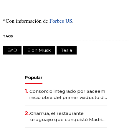
*Con información de
Forbes US
.
TAGS
BYD
Elon Musk
Tesla
Popular
1.
Consorcio integrado por Saceem
inició obra del primer viaducto de
los Accesos Este a Montevideo;
inversión total asciende a US$ 54
2.
Charrúa, el restaurante
millones
uruguayo que conquistó Madrid:
sirve 300 cubiertos diarios, agota
reservas con un mes de