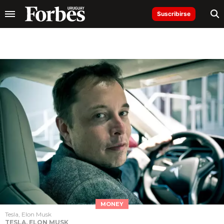
Suscribirse
MONEY
Tesla, Elon Musk
TESLA, ELON MUSK