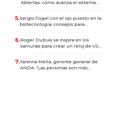
Abiertas: cómo avanza el sistema
financiero uruguayo
5.
Sergio Fogel con el ojo puesto en la
biotecnología: consejos para
emprendedores, oportunidades de
inversión y el rol de la IA
6.
Roger Dubuis se inspira en los
samuráis para crear un reloj de US$
384.000
7.
Yaninna Mella, gerente general de
ANDA: “Las personas son más
importantes que los problemas”