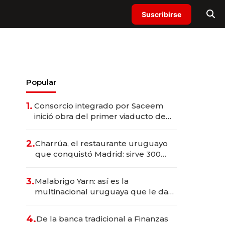
Suscribirse
Popular
1.
Consorcio integrado por Saceem
inició obra del primer viaducto de
los Accesos Este a Montevideo;
inversión total asciende a US$ 54
2.
Charrúa, el restaurante uruguayo
millones
que conquistó Madrid: sirve 300
cubiertos diarios, agota reservas
con un mes de anticipación y
3.
Malabrigo Yarn: así es la
prepara apertura
multinacional uruguaya que le da
de tejer al mundo
4.
De la banca tradicional a Finanzas