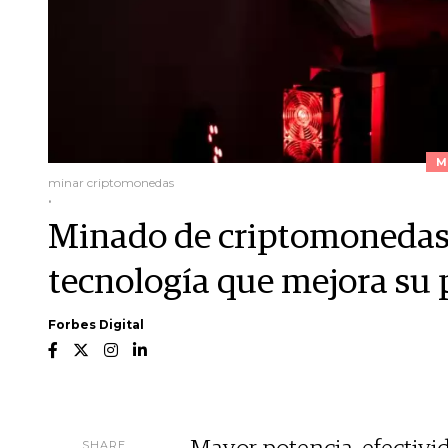
M
minar criptomonedas
.
Minado de criptomonedas
tecnología que mejora su 
Forbes Digital
SHARE