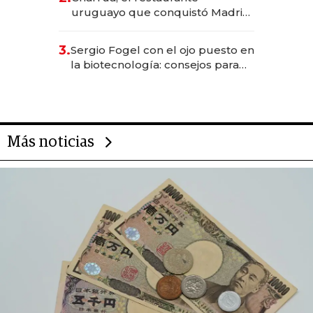
millones
uruguayo que conquistó Madrid:
sirve 300 cubiertos diarios, agota
reservas con un mes de
3.
Sergio Fogel con el ojo puesto en
anticipación y prepara apertura
la biotecnología: consejos para
emprendedores, oportunidades
de inversión y el rol de la IA
Más noticias