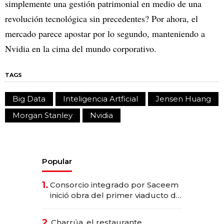
simplemente una gestión patrimonial en medio de una
revolución tecnológica sin precedentes? Por ahora, el
mercado parece apostar por lo segundo, manteniendo a
Nvidia en la cima del mundo corporativo.
TAGS
Big Data
Inteligencia Artficial
Jensen Huang
Morgan Stanley
Nvidia
Popular
1.
Consorcio integrado por Saceem
inició obra del primer viaducto de
los Accesos Este a Montevideo;
inversión total asciende a US$ 54
2.
Charrúa, el restaurante