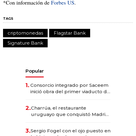
*Con información de
Forbes US
.
TAGS
criptomonedas
Flagstar Bank
Signature Bank
Popular
1.
Consorcio integrado por Saceem
inició obra del primer viaducto de
los Accesos Este a Montevideo;
inversión total asciende a US$ 54
2.
Charrúa, el restaurante
millones
uruguayo que conquistó Madrid:
sirve 300 cubiertos diarios, agota
reservas con un mes de
3.
Sergio Fogel con el ojo puesto en
anticipación y prepara apertura