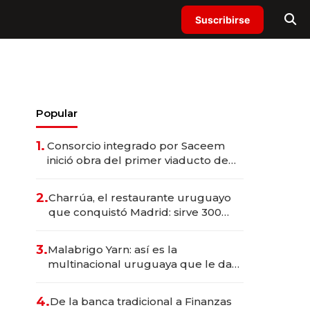
Suscribirse
Popular
1.
Consorcio integrado por Saceem
inició obra del primer viaducto de
los Accesos Este a Montevideo;
inversión total asciende a US$ 54
2.
Charrúa, el restaurante uruguayo
millones
que conquistó Madrid: sirve 300
cubiertos diarios, agota reservas
con un mes de anticipación y
3.
Malabrigo Yarn: así es la
prepara apertura
multinacional uruguaya que le da
de tejer al mundo
4.
De la banca tradicional a Finanzas