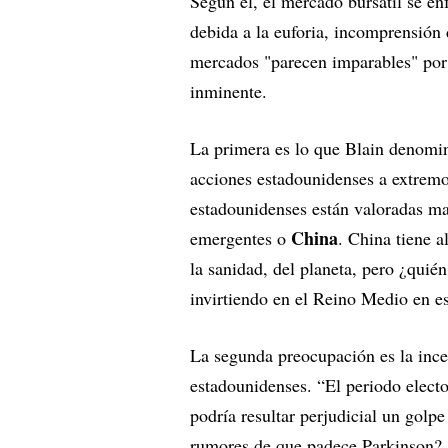
Según él, el mercado bursátil se en
debida a la euforia, incomprensión 
mercados "parecen imparables" por 
inminente.
La primera es lo que Blain denomin
acciones estadounidenses a extrem
estadounidenses están valoradas 
China
emergentes o
. China tiene 
la sanidad, del planeta, pero ¿quién
invirtiendo en el Reino Medio en es
La segunda preocupación es la incer
estadounidenses. “El periodo electo
podría resultar perjudicial un golp
rumores de que padece Parkinson? ¿