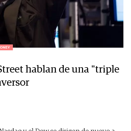
ONEY
Street hablan de una "triple
nversor