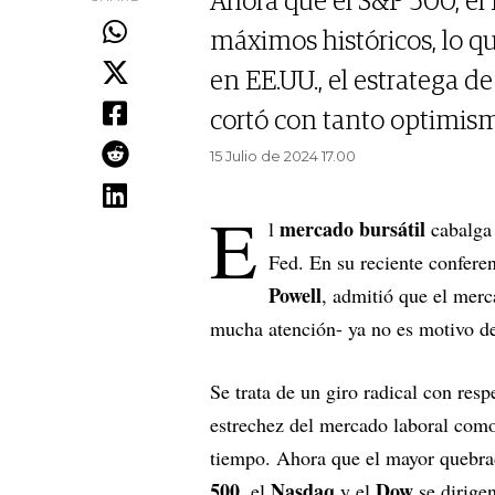
Ahora que el S&P 500, el
máximos históricos, lo q
en EE.UU., el estratega de
cortó con tanto optimis
15 Julio de 2024 17.00
E
mercado bursátil
l
cabalga 
Fed. En su reciente conferen
Powell
, admitió que el merc
mucha atención- ya no es motivo d
Se trata de un giro radical con resp
estrechez del mercado laboral como
tiempo. Ahora que el mayor quebrad
500
Nasdaq
Dow
, el
y el
se dirige