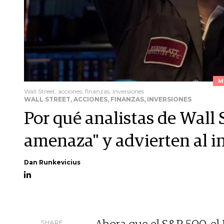
M
Wall Street, acciones, finanzas, inversiones
WALL STREET, ACCIONES, FINANZAS, INVERSIONES
Por qué analistas de Wall 
amenaza" y advierten al i
Dan Runkevicius
SHARE