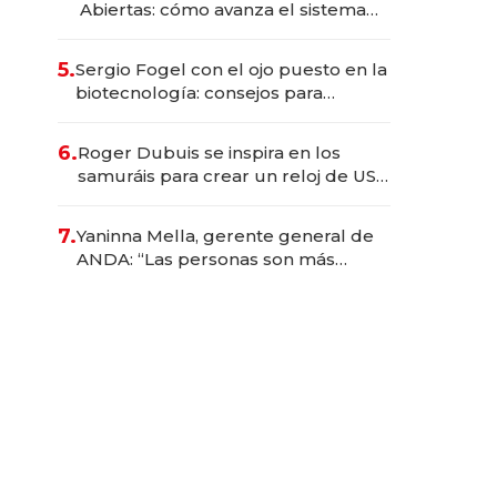
Abiertas: cómo avanza el sistema
financiero uruguayo
5.
Sergio Fogel con el ojo puesto en la
biotecnología: consejos para
emprendedores, oportunidades de
inversión y el rol de la IA
6.
Roger Dubuis se inspira en los
samuráis para crear un reloj de US$
384.000
7.
Yaninna Mella, gerente general de
ANDA: “Las personas son más
importantes que los problemas”