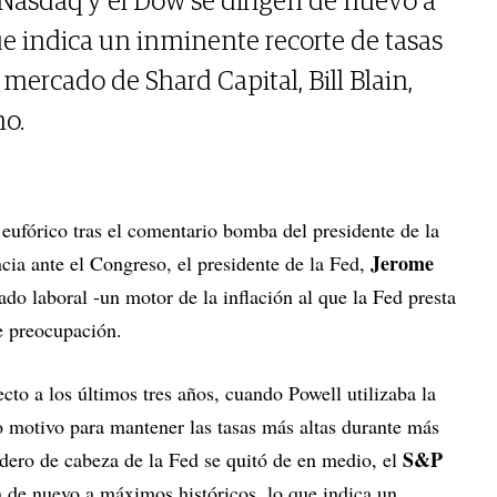
 Nasdaq y el Dow se dirigen de nuevo a
ue indica un inminente recorte de tasas
 mercado de Shard Capital, Bill Blain,
mo.
eufórico tras el comentario bomba del presidente de la
Jerome
cia ante el Congreso, el presidente de la Fed,
ado laboral -un motor de la inflación al que la Fed presta
e preocupación.
ecto a los últimos tres años, cuando Powell utilizaba la
 motivo para mantener las tasas más altas durante más
S&P
ero de cabeza de la Fed se quitó de en medio, el
n de nuevo a máximos históricos, lo que indica un