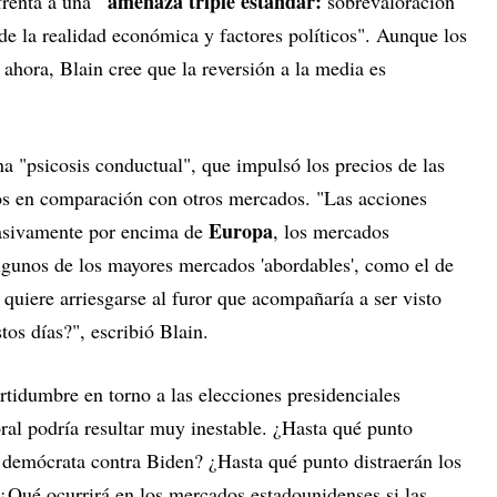
"amenaza triple estándar:
frenta a una
sobrevaloración
de la realidad económica y factores políticos". Aunque los
ahora, Blain cree que la reversión a la media es
a "psicosis conductual", que impulsó los precios de las
os en comparación con otros mercados. "Las acciones
Europa
masivamente por encima de
, los mercados
algunos de los mayores mercados 'abordables', como el de
 quiere arriesgarse al furor que acompañaría a ser visto
tos días?", escribió Blain.
tidumbre en torno a las elecciones presidenciales
ral podría resultar muy inestable. ¿Hasta qué punto
e demócrata contra Biden? ¿Hasta qué punto distraerán los
Qué ocurrirá en los mercados estadounidenses si las