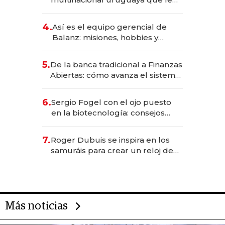
da de tejer al mundo
4.
Así es el equipo gerencial de
Balanz: misiones, hobbies y
metas para este año
5.
De la banca tradicional a Finanzas
Abiertas: cómo avanza el sistema
financiero uruguayo
6.
Sergio Fogel con el ojo puesto
en la biotecnología: consejos
para emprendedores,
oportunidades de inversión y el
7.
Roger Dubuis se inspira en los
rol de la IA
samuráis para crear un reloj de
US$ 384.000
Más noticias