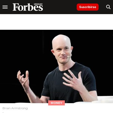
Suscribirse
MONEY
Brian Armstrong.
.