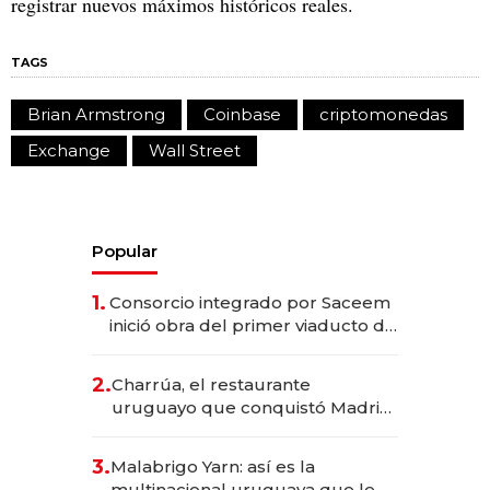
registrar nuevos máximos históricos reales.
TAGS
Brian Armstrong
Coinbase
criptomonedas
Exchange
Wall Street
Popular
1.
Consorcio integrado por Saceem
inició obra del primer viaducto de
los Accesos Este a Montevideo;
inversión total asciende a US$ 54
2.
Charrúa, el restaurante
millones
uruguayo que conquistó Madrid:
sirve 300 cubiertos diarios, agota
reservas con un mes de
3.
Malabrigo Yarn: así es la
anticipación y prepara apertura
multinacional uruguaya que le