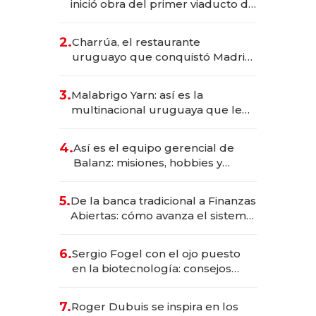
inició obra del primer viaducto de
los Accesos Este a Montevideo;
inversión total asciende a US$ 54
2.
Charrúa, el restaurante
millones
uruguayo que conquistó Madrid:
sirve 300 cubiertos diarios, agota
reservas con un mes de
3.
Malabrigo Yarn: así es la
anticipación y prepara apertura
multinacional uruguaya que le
da de tejer al mundo
4.
Así es el equipo gerencial de
Balanz: misiones, hobbies y
metas para este año
5.
De la banca tradicional a Finanzas
Abiertas: cómo avanza el sistema
financiero uruguayo
6.
Sergio Fogel con el ojo puesto
en la biotecnología: consejos
para emprendedores,
oportunidades de inversión y el
7.
Roger Dubuis se inspira en los
rol de la IA