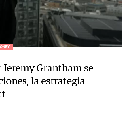
ONEY
or Jeremy Grantham se
iones, la estrategia
tt