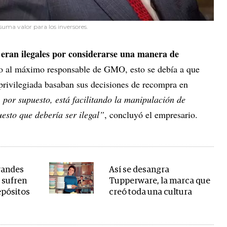
uma valor para los inversores.
 eran ilegales por considerarse una manera de
o al máximo responsable de GMO, esto se debía a que
privilegiada basaban sus decisiones de recompra en
 por supuesto, está facilitando la manipulación de
esto que debería ser ilegal”
, concluyó el empresario.
randes
Así se desangra
 sufren
Tupperware, la marca que
epósitos
creó toda una cultura