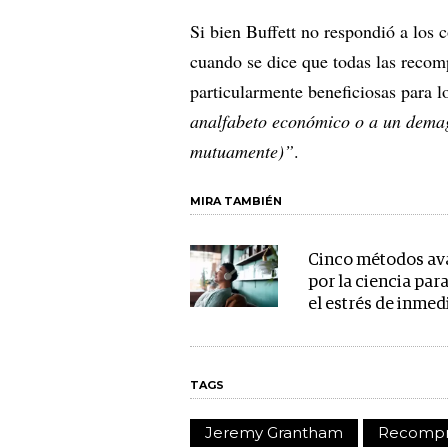
Si bien Buffett no respondió a los
cuando se dice que todas las recomp
particularmente beneficiosas para lo
analfabeto económico o a un demag
mutuamente)”
.
MIRA TAMBIÉN
Cinco métodos av
por la ciencia par
el estrés de inmed
TAGS
Jeremy Grantham
Recompr