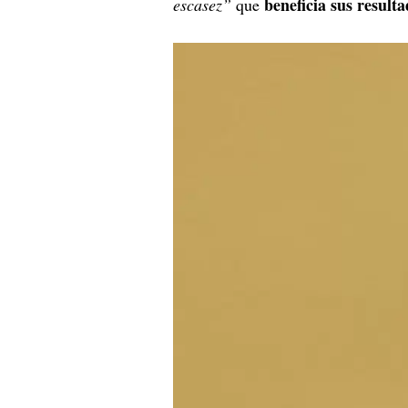
beneficia sus result
escasez”
que