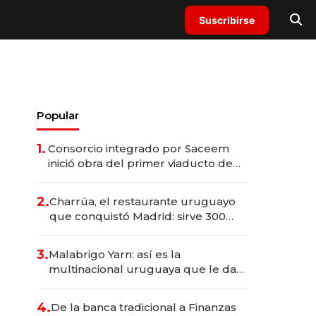
Suscribirse
Popular
1.
Consorcio integrado por Saceem
inició obra del primer viaducto de
los Accesos Este a Montevideo;
inversión total asciende a US$ 54
2.
Charrúa, el restaurante uruguayo
millones
que conquistó Madrid: sirve 300
cubiertos diarios, agota reservas
con un mes de anticipación y
3.
Malabrigo Yarn: así es la
prepara apertura
multinacional uruguaya que le da
de tejer al mundo
4.
De la banca tradicional a Finanzas