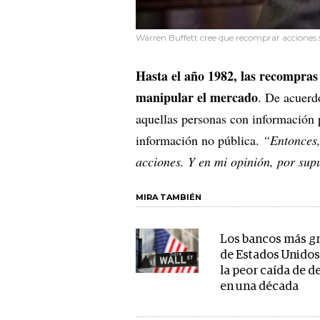
Warren Buffett cree que recomprar acciones s
Hasta el año 1982, las recompras
manipular el mercado
. De acuerd
aquellas personas con información 
información no pública.
“Entonces,
acciones. Y en mi opinión, por supu
MIRA TAMBIÉN
Los bancos más g
de Estados Unidos
la peor caída de d
en una década