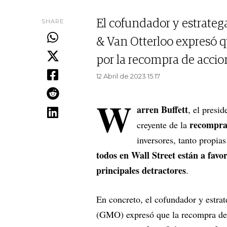
SHARE
El cofundador y estrateg
& Van Otterloo expresó q
por la recompra de accio
12 Abril de 2023 15.17
W
arren Buffett
, el presi
recompra
creyente de la
inversores, tanto propi
todos en Wall Street están a favo
principales detractores
.
En concreto, el cofundador y estra
(GMO) expresó que la recompra de 