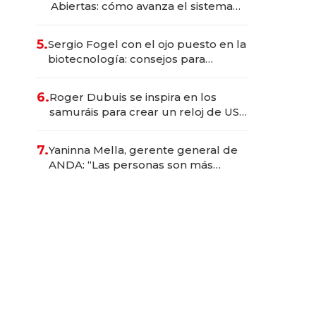
Abiertas: cómo avanza el sistema
financiero uruguayo
5.
Sergio Fogel con el ojo puesto en la
biotecnología: consejos para
emprendedores, oportunidades de
inversión y el rol de la IA
6.
Roger Dubuis se inspira en los
samuráis para crear un reloj de US$
384.000
7.
Yaninna Mella, gerente general de
ANDA: “Las personas son más
importantes que los problemas”