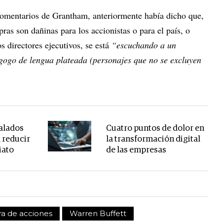
 comentarios de Grantham, anteriormente había dicho que,
ras son dañinas para los accionistas o para el país, o
s directores ejecutivos, se está
“escuchando a un
ogo de lengua plateada (personajes que no se excluyen
alados
Cuatro puntos de dolor en
a reducir
la transformación digital
iato
de las empresas
a de acciones
Warren Buffett