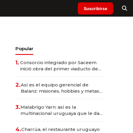
Suscribirse
Popular
1.
Consorcio integrado por Saceem
inició obra del primer viaducto de
los Accesos Este a Montevideo;
inversión total asciende a US$ 54
2.
Así es el equipo gerencial de
millones
Balanz: misiones, hobbies y metas
para este año
3.
Malabrigo Yarn: así es la
multinacional uruguaya que le da
de tejer al mundo
4.
Charrúa, el restaurante uruguayo