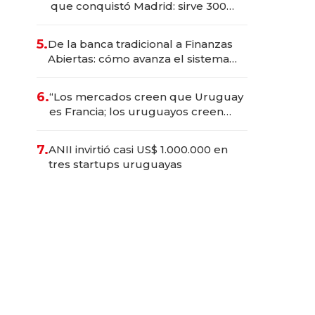
que conquistó Madrid: sirve 300
cubiertos diarios, agota reservas
con un mes de anticipación y
5.
De la banca tradicional a Finanzas
prepara apertura
Abiertas: cómo avanza el sistema
financiero uruguayo
6.
“Los mercados creen que Uruguay
es Francia; los uruguayos creen
que es el Congo”: la crítica del
presidente del BCU al
7.
ANII invirtió casi US$ 1.000.000 en
conservadurismo financiero
tres startups uruguayas