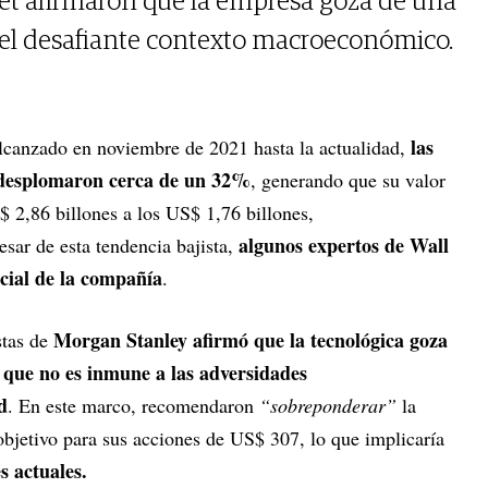
eet afirmaron que la empresa goza de una
del desafiante contexto macroeconómico.
las
lcanzado en noviembre de 2021 hasta la actualidad,
e desplomaron cerca de un 32%
, generando que su valor
 2,86 billones a los US$ 1,76 billones,
algunos expertos de Wall
sar de esta tendencia bajista,
ncial de la compañía
.
Morgan Stanley afirmó que la tecnológica goza
stas de
 que no es inmune a las adversidades
d
. En este marco, recomendaron
“sobreponderar”
la
objetivo para sus acciones de US$ 307, lo que implicaría
s actuales.