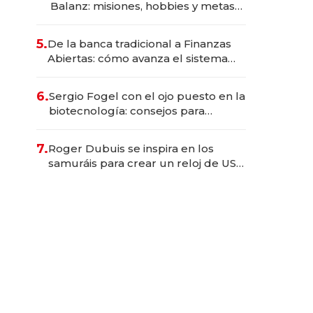
Balanz: misiones, hobbies y metas
para este año
5.
De la banca tradicional a Finanzas
Abiertas: cómo avanza el sistema
financiero uruguayo
6.
Sergio Fogel con el ojo puesto en la
biotecnología: consejos para
emprendedores, oportunidades de
inversión y el rol de la IA
7.
Roger Dubuis se inspira en los
samuráis para crear un reloj de US$
384.000