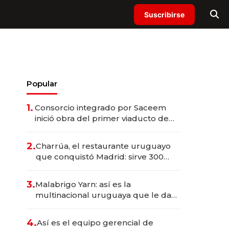
Suscribirse
Popular
1.
Consorcio integrado por Saceem
inició obra del primer viaducto de
los Accesos Este a Montevideo;
inversión total asciende a US$ 54
2.
Charrúa, el restaurante uruguayo
millones
que conquistó Madrid: sirve 300
cubiertos diarios, agota reservas
con un mes de anticipación y
3.
Malabrigo Yarn: así es la
prepara apertura
multinacional uruguaya que le da
de tejer al mundo
4.
Así es el equipo gerencial de