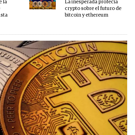
e la
La inesperada profecía
e
crypto sobre el futuro de
ista
bitcoin y ethereum