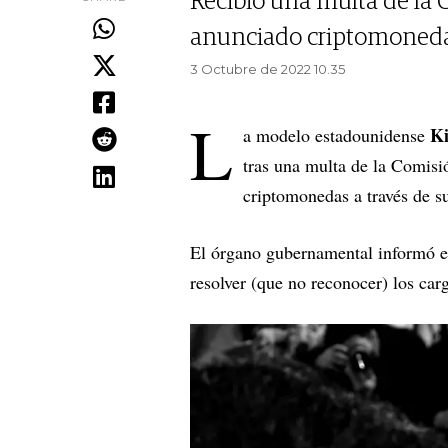
Recibió una multa de la 
anunciado criptomonedas 
3 Octubre de 2022 10.35
L
K
a modelo estadounidense
tras una multa de la Comisi
criptomonedas a través de su
El órgano gubernamental informó e
resolver (que no reconocer) los car