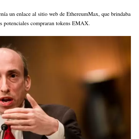
enía un enlace al sitio web de EthereumMax, que brindaba
ores potenciales compraran tokens EMAX.