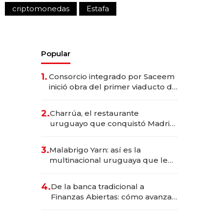
criptomonedas
Estafa
Popular
1.
Consorcio integrado por Saceem
inició obra del primer viaducto de
los Accesos Este a Montevideo;
inversión total asciende a US$ 54
2.
Charrúa, el restaurante
millones
uruguayo que conquistó Madrid:
sirve 300 cubiertos diarios, agota
reservas con un mes de
3.
Malabrigo Yarn: así es la
anticipación y prepara apertura
multinacional uruguaya que le
da de tejer al mundo
4.
De la banca tradicional a
Finanzas Abiertas: cómo avanza
el sistema financiero uruguayo