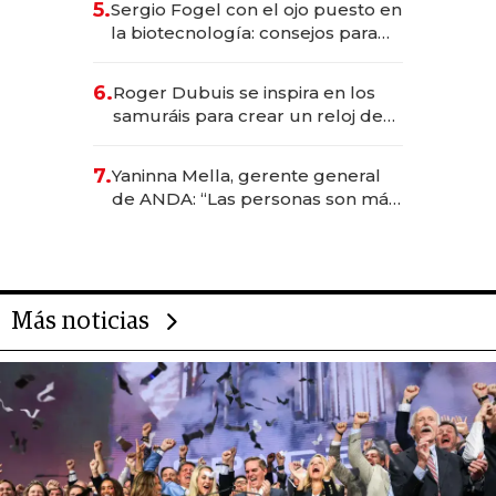
5.
Sergio Fogel con el ojo puesto en
la biotecnología: consejos para
emprendedores, oportunidades
de inversión y el rol de la IA
6.
Roger Dubuis se inspira en los
samuráis para crear un reloj de
US$ 384.000
7.
Yaninna Mella, gerente general
de ANDA: “Las personas son más
importantes que los problemas”
Más noticias