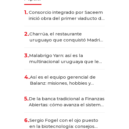
1.
Consorcio integrado por Saceem
inició obra del primer viaducto de
los Accesos Este a Montevideo;
inversión total asciende a US$ 54
2.
Charrúa, el restaurante
millones
uruguayo que conquistó Madrid:
sirve 300 cubiertos diarios, agota
reservas con un mes de
3.
Malabrigo Yarn: así es la
anticipación y prepara apertura
multinacional uruguaya que le
da de tejer al mundo
4.
Así es el equipo gerencial de
Balanz: misiones, hobbies y
metas para este año
5.
De la banca tradicional a Finanzas
Abiertas: cómo avanza el sistema
financiero uruguayo
6.
Sergio Fogel con el ojo puesto
en la biotecnología: consejos