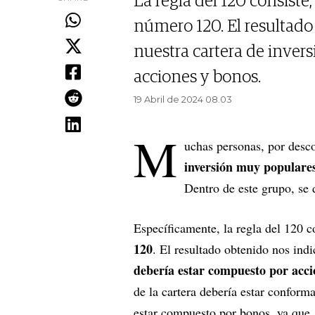
La regla del 120 consiste
número 120. El resultado
nuestra cartera de inver
acciones y bonos.
19 Abril de 2024 08.03
M
uchas personas, por des
inversión muy populare
Dentro de este grupo, se
Específicamente, la regla del 120 
120
. El resultado obtenido nos ind
debería estar compuesto por acci
de la cartera debería estar conform
estar compuesto por bonos, ya que 