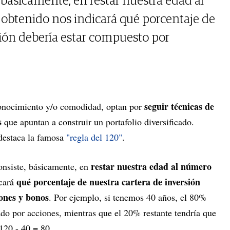
, básicamente, en restar nuestra edad al
 obtenido nos indicará qué porcentaje de
sión debería estar compuesto por
seguir técnicas de
conocimiento y/o comodidad, optan por
s
que apuntan a construir un portafolio diversificado.
 destaca la famosa
"regla del 120"
.
restar nuestra edad al número
consiste, básicamente, en
qué porcentaje de nuestra cartera de inversión
icará
ones y bonos
. Por ejemplo, si tenemos 40 años, el 80%
ado por acciones, mientras que el 20% restante tendría que
120 - 40 = 80.