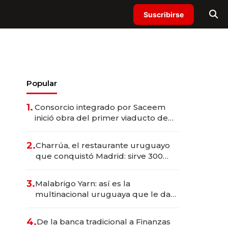
Suscribirse
Popular
1.
Consorcio integrado por Saceem
inició obra del primer viaducto de
los Accesos Este a Montevideo;
inversión total asciende a US$ 54
2.
Charrúa, el restaurante uruguayo
millones
que conquistó Madrid: sirve 300
cubiertos diarios, agota reservas
con un mes de anticipación y
3.
Malabrigo Yarn: así es la
prepara apertura
multinacional uruguaya que le da
de tejer al mundo
4.
De la banca tradicional a Finanzas