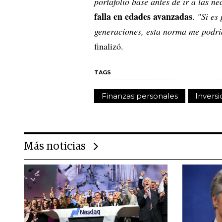
portafolio base antes de ir a las n
falla en edades avanzadas
.
"Si es
generaciones, esta norma me podría
finalizó.
TAGS
Finanzas personales
Invers
Más noticias