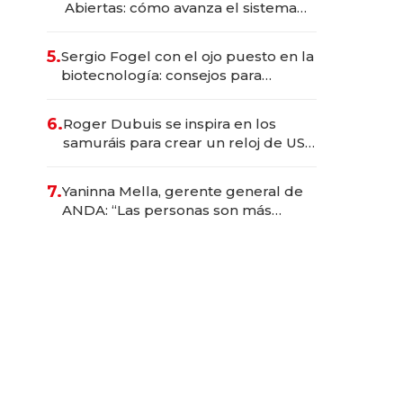
Abiertas: cómo avanza el sistema
financiero uruguayo
5.
Sergio Fogel con el ojo puesto en la
biotecnología: consejos para
emprendedores, oportunidades de
inversión y el rol de la IA
6.
Roger Dubuis se inspira en los
samuráis para crear un reloj de US$
384.000
7.
Yaninna Mella, gerente general de
ANDA: “Las personas son más
importantes que los problemas”