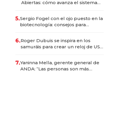
Abiertas: cómo avanza el sistema
financiero uruguayo
5.
Sergio Fogel con el ojo puesto en la
biotecnología: consejos para
emprendedores, oportunidades de
inversión y el rol de la IA
6.
Roger Dubuis se inspira en los
samuráis para crear un reloj de US$
384.000
7.
Yaninna Mella, gerente general de
ANDA: “Las personas son más
importantes que los problemas”