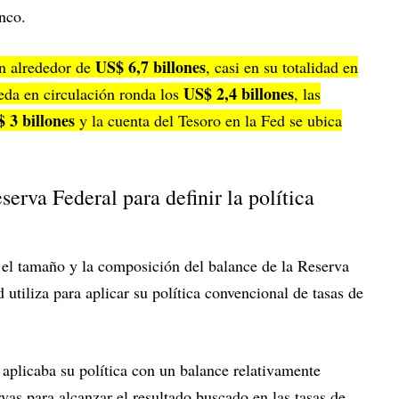
anco.
US$ 6,7 billones
an alrededor de
, casi en su totalidad en
US$ 2,4 billones
neda en circulación ronda los
, las
 3 billones
y la cuenta del Tesoro en la Fed se ubica
erva Federal para definir la política
n el tamaño y la composición del balance de la Reserva
 utiliza para aplicar su política convencional de tasas de
d aplicaba su política con un balance relativamente
rvas para alcanzar el resultado buscado en las tasas de