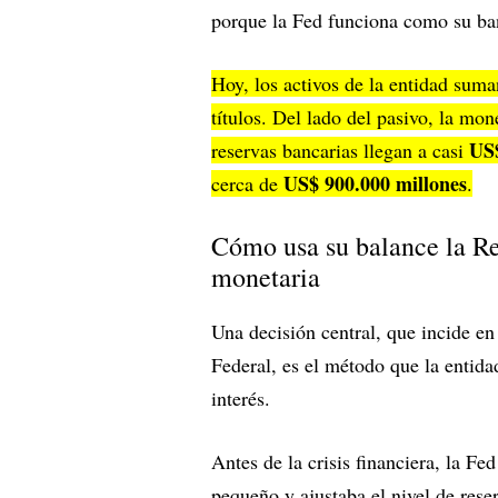
porque la Fed funciona como su b
Hoy, los activos de la entidad sum
títulos. Del lado del pasivo, la mo
US$
reservas bancarias llegan a casi
US$ 900.000 millones
cerca de
.
Cómo usa su balance la Res
monetaria
Una decisión central, que incide e
Federal, es el método que la entidad
interés.
Antes de la crisis financiera, la Fe
pequeño y ajustaba el nivel de rese