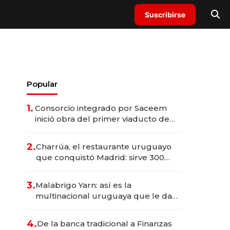
Suscribirse
Popular
1.
Consorcio integrado por Saceem
inició obra del primer viaducto de
los Accesos Este a Montevideo;
inversión total asciende a US$ 54
2.
Charrúa, el restaurante uruguayo
millones
que conquistó Madrid: sirve 300
cubiertos diarios, agota reservas
con un mes de anticipación y
3.
Malabrigo Yarn: así es la
prepara apertura
multinacional uruguaya que le da
de tejer al mundo
4.
De la banca tradicional a Finanzas