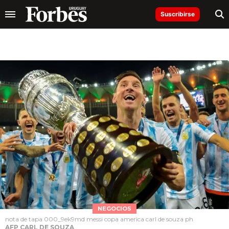
Suscribirse
NEGOCIOS
nota de tapa 000_9ek9md messi copa america carl de souza ph
AFP CARL DE SOUZA