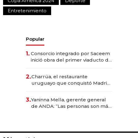
Copa América 2024
Deporte
Entretenimiento
Popular
1.
Consorcio integrado por Saceem
inició obra del primer viaducto de
los Accesos Este a Montevideo;
inversión total asciende a US$ 54
2.
Charrúa, el restaurante
millones
uruguayo que conquistó Madrid:
sirve 300 cubiertos diarios, agota
reservas con un mes de
3.
Yaninna Mella, gerente general
anticipación y prepara apertura
de ANDA: “Las personas son más
importantes que los problemas”