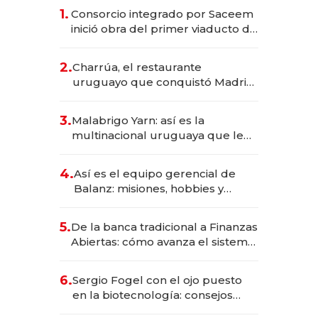
1.
Consorcio integrado por Saceem
inició obra del primer viaducto de
los Accesos Este a Montevideo;
inversión total asciende a US$ 54
2.
Charrúa, el restaurante
millones
uruguayo que conquistó Madrid:
sirve 300 cubiertos diarios, agota
reservas con un mes de
3.
Malabrigo Yarn: así es la
anticipación y prepara apertura
multinacional uruguaya que le
da de tejer al mundo
4.
Así es el equipo gerencial de
Balanz: misiones, hobbies y
metas para este año
5.
De la banca tradicional a Finanzas
Abiertas: cómo avanza el sistema
financiero uruguayo
6.
Sergio Fogel con el ojo puesto
en la biotecnología: consejos
para emprendedores,