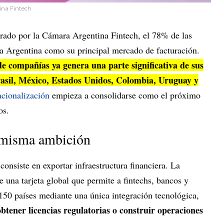
ina Fintech
rado por la Cámara Argentina Fintech, el 78% de las
 a Argentina como su principal mercado de facturación.
de compañías ya genera una parte significativa de sus
rasil, México, Estados Unidos, Colombia, Uruguay y
acionalización
empieza a consolidarse como el próximo
os.
 misma ambición
consiste en exportar infraestructura financiera. La
 una tarjeta global que permite a fintechs, bancos y
150 países mediante una única integración tecnológica,
obtener licencias regulatorias o construir operaciones