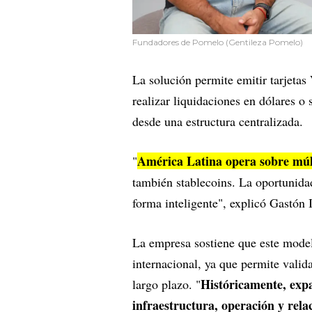
Fundadores de Pomelo (Gentileza Pomelo)
La solución permite emitir tarjeta
realizar liquidaciones en dólares o 
desde una estructura centralizada.
América Latina opera sobre múlt
"
también stablecoins. La oportunidad
forma inteligente", explicó Gastón
La empresa sostiene que este model
internacional, ya que permite valid
Históricamente, exp
largo plazo. "
infraestructura, operación y rel