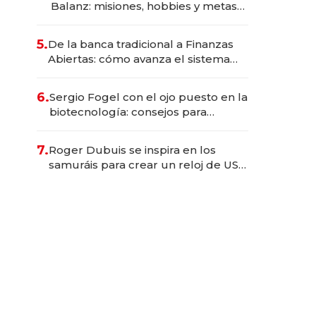
Balanz: misiones, hobbies y metas
para este año
5.
De la banca tradicional a Finanzas
Abiertas: cómo avanza el sistema
financiero uruguayo
6.
Sergio Fogel con el ojo puesto en la
biotecnología: consejos para
emprendedores, oportunidades de
inversión y el rol de la IA
7.
Roger Dubuis se inspira en los
samuráis para crear un reloj de US$
384.000