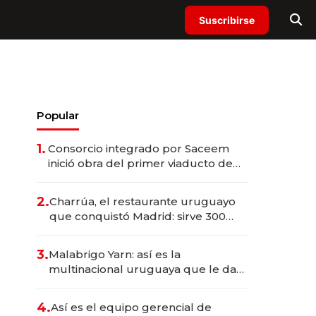
Suscribirse
Popular
1.
Consorcio integrado por Saceem
inició obra del primer viaducto de
los Accesos Este a Montevideo;
inversión total asciende a US$ 54
2.
Charrúa, el restaurante uruguayo
millones
que conquistó Madrid: sirve 300
cubiertos diarios, agota reservas
con un mes de anticipación y
3.
Malabrigo Yarn: así es la
prepara apertura
multinacional uruguaya que le da
de tejer al mundo
4.
Así es el equipo gerencial de