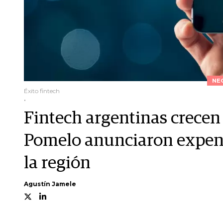
NE
Éxito fintech
.
Fintech argentinas crecen
Pomelo anunciaron expens
la región
Agustín Jamele