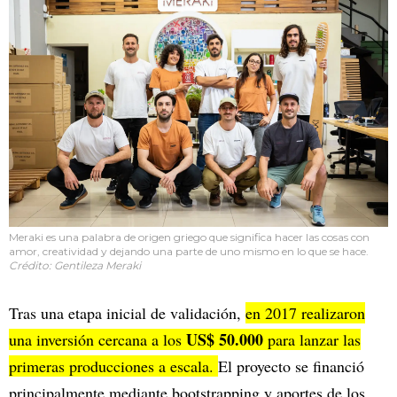
Meraki es una palabra de origen griego que significa hacer las cosas con
amor, creatividad y dejando una parte de uno mismo en lo que se hace.
Crédito: Gentileza Meraki
Tras una etapa inicial de validación,
en 2017 realizaron
US$ 50.000
una inversión cercana a los
para lanzar las
primeras producciones a escala.
El proyecto se financió
principalmente mediante bootstrapping y aportes de los