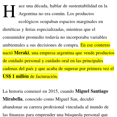
H
ace una década, hablar de sustentabilidad en la
Argentina no era común. Los productos
ecológicos ocupaban espacios marginales en
dietéticas y ferias especializadas, mientras que el
consumidor promedio todavía no incorporaba variables
ambientales a sus decisiones de compra.
En ese contexto
Meraki
nació
, una empresa argentina que vende productos
de cuidado personal y cuidado oral en las principales
cadenas del país y que acaba de superar por primera vez el
US$ 1 millón
de facturación.
Miguel Santiago
La historia comenzó en 2015, cuando
Mirabella
, conocido como Miguel San, decidió
abandonar su carrera profesional vinculada al mundo de
las finanzas para emprender una búsqueda personal que