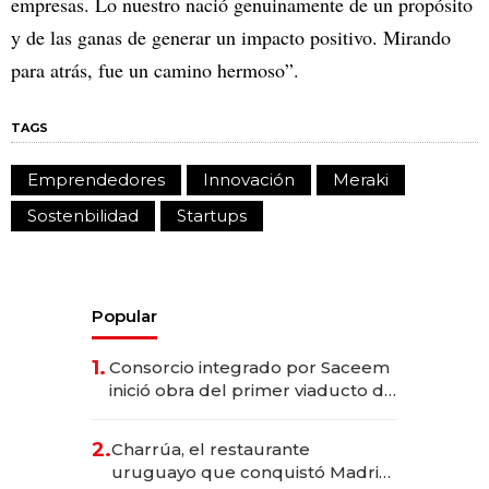
empresas. Lo nuestro nació genuinamente de un propósito
y de las ganas de generar un impacto positivo. Mirando
para atrás, fue un camino hermoso”.
TAGS
Emprendedores
Innovación
Meraki
Sostenbilidad
Startups
Popular
1.
Consorcio integrado por Saceem
inició obra del primer viaducto de
los Accesos Este a Montevideo;
inversión total asciende a US$ 54
2.
Charrúa, el restaurante
millones
uruguayo que conquistó Madrid: