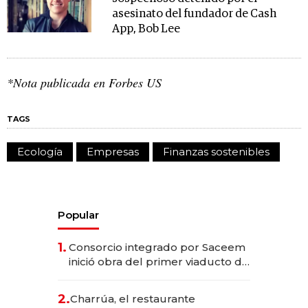
asesinato del fundador de Cash
App, Bob Lee
*Nota publicada en Forbes US
TAGS
Ecología
Empresas
Finanzas sostenibles
Popular
1.
Consorcio integrado por Saceem
inició obra del primer viaducto de
los Accesos Este a Montevideo;
inversión total asciende a US$ 54
2.
Charrúa, el restaurante
millones