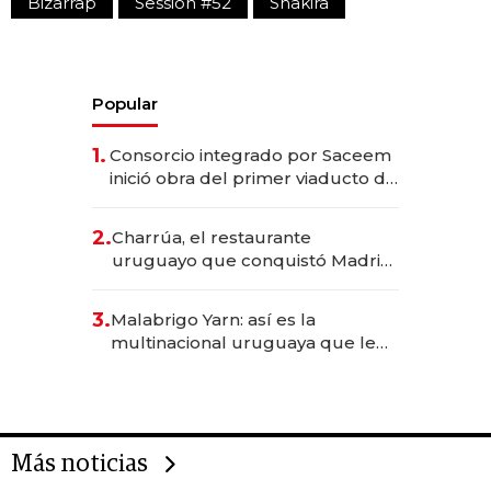
Bizarrap
Session #52
Shakira
Popular
1.
Consorcio integrado por Saceem
inició obra del primer viaducto de
los Accesos Este a Montevideo;
inversión total asciende a US$ 54
2.
Charrúa, el restaurante
millones
uruguayo que conquistó Madrid:
sirve 300 cubiertos diarios, agota
reservas con un mes de
3.
Malabrigo Yarn: así es la
anticipación y prepara apertura
multinacional uruguaya que le
da de tejer al mundo
Más noticias