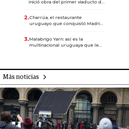
inició obra del primer viaducto de
los Accesos Este a Montevideo;
inversión total asciende a US$ 54
2.
Charrúa, el restaurante
millones
uruguayo que conquistó Madrid:
sirve 300 cubiertos diarios, agota
reservas con un mes de
3.
Malabrigo Yarn: así es la
anticipación y prepara apertura
multinacional uruguaya que le
da de tejer al mundo
Más noticias