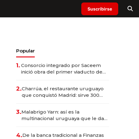
Suscribirse
Popular
1.
Consorcio integrado por Saceem
inició obra del primer viaducto de
los Accesos Este a Montevideo;
inversión total asciende a US$ 54
2.
Charrúa, el restaurante uruguayo
millones
que conquistó Madrid: sirve 300
cubiertos diarios, agota reservas
con un mes de anticipación y
3.
Malabrigo Yarn: así es la
prepara apertura
multinacional uruguaya que le da
de tejer al mundo
4.
De la banca tradicional a Finanzas