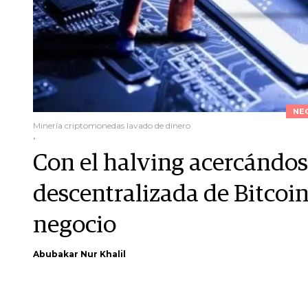
NE
Minería criptomonedas lavado de dinero
.
Con el halving acercándos
descentralizada de Bitcoin
negocio
Abubakar Nur Khalil