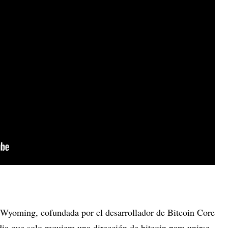
yoming, cofundada por el desarrollador de Bitcoin Core
ia que solo requiere una dirección de bitcoin para unirse,