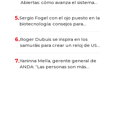
Abiertas: cómo avanza el sistema
financiero uruguayo
5.
Sergio Fogel con el ojo puesto en la
biotecnología: consejos para
emprendedores, oportunidades de
inversión y el rol de la IA
6.
Roger Dubuis se inspira en los
samuráis para crear un reloj de US$
384.000
7.
Yaninna Mella, gerente general de
ANDA: “Las personas son más
importantes que los problemas”