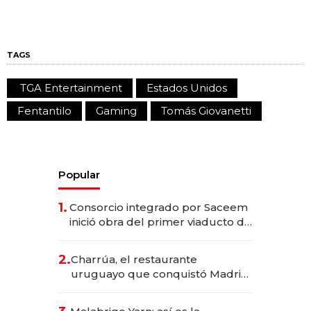
TAGS
TGA Entertainment
Estados Unidos
Fentantilo
Gaming
Tomás Giovanetti
Popular
1.
Consorcio integrado por Saceem
inició obra del primer viaducto de
los Accesos Este a Montevideo;
inversión total asciende a US$ 54
2.
Charrúa, el restaurante
millones
uruguayo que conquistó Madrid:
sirve 300 cubiertos diarios, agota
reservas con un mes de