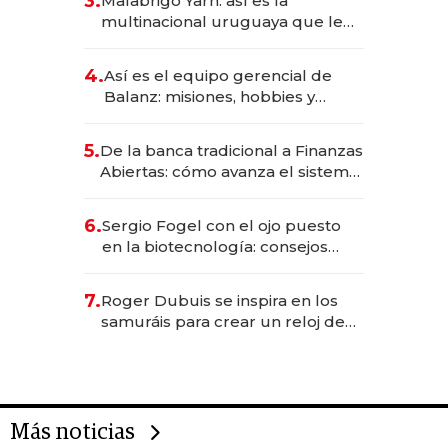
3.
Malabrigo Yarn: así es la
anticipación y prepara apertura
multinacional uruguaya que le
da de tejer al mundo
4.
Así es el equipo gerencial de
Balanz: misiones, hobbies y
metas para este año
5.
De la banca tradicional a Finanzas
Abiertas: cómo avanza el sistema
financiero uruguayo
6.
Sergio Fogel con el ojo puesto
en la biotecnología: consejos
para emprendedores,
oportunidades de inversión y el
7.
Roger Dubuis se inspira en los
rol de la IA
samuráis para crear un reloj de
US$ 384.000
Más noticias