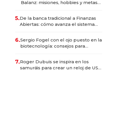
Balanz: misiones, hobbies y metas
para este año
5.
De la banca tradicional a Finanzas
Abiertas: cómo avanza el sistema
financiero uruguayo
6.
Sergio Fogel con el ojo puesto en la
biotecnología: consejos para
emprendedores, oportunidades de
inversión y el rol de la IA
7.
Roger Dubuis se inspira en los
samuráis para crear un reloj de US$
384.000