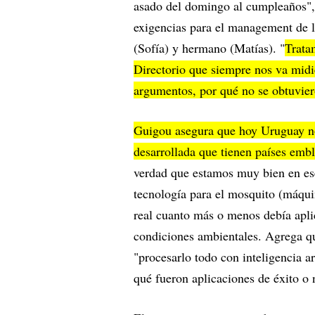
asado del domingo al cumpleaños", 
exigencias para el management de l
(Sofía) y hermano (Matías). "
Trata
Directorio que siempre nos va midi
argumentos, por qué no se obtuvier
Guigou asegura que hoy Uruguay no 
desarrollada que tienen países emb
verdad que estamos muy bien en ese
tecnología para el mosquito (máqui
real cuanto más o menos debía aplic
condiciones ambientales. Agrega qu
"procesarlo todo con inteligencia a
qué fueron aplicaciones de éxito o 