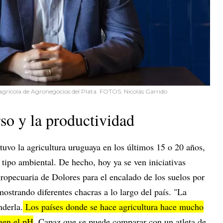
agrícola de Agronegocios del Plata. FOTOS: Nicolás Garrido
rso y la productividad
uvo la agricultura uruguaya en los últimos 15 o 20 años,
 tipo ambiental. De hecho, hoy ya se ven iniciativas
opecuaria de Dolores para el encalado de los suelos por
ostrando diferentes chacras a lo largo del país. "La
nderla.
Los países donde se hace agricultura hace mucho
gen el pH
. Capaz que se puede comparar con un atleta de