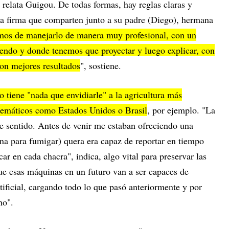
relata Guigou. De todas formas, hay reglas claras y
a firma que comparten junto a su padre (Diego), hermana
mos de manejarlo de manera muy profesional, con un
endo y donde tenemos que proyectar y luego explicar, con
on mejores resultados
", sostiene.
tiene "nada que envidiarle" a la agricultura más
lemáticos como Estados Unidos o Brasil
, por ejemplo. "La
 sentido. Antes de venir me estaban ofreciendo una
na para fumigar) quera era capaz de reportar en tiempo
ar en cada chacra", indica, algo vital para preservar las
e esas máquinas en un futuro van a ser capaces de
rtificial, cargando todo lo que pasó anteriormente y por
no".