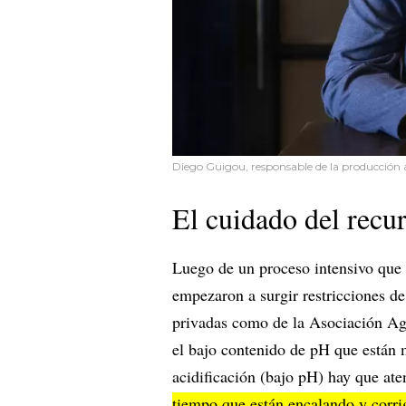
Diego Guigou, responsable de la producción 
El cuidado del recu
Luego de un proceso intensivo que t
empezaron a surgir restricciones de
privadas como de la Asociación Agr
el bajo contenido de pH que están m
acidificación (bajo pH) hay que ate
tiempo que están encalando y corri