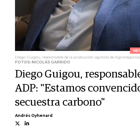
NE
Diego Guigou, responsable de la producción agrícola de Agronegocios 
FOTOS: NICOLÁS GARRIDO
Diego Guigou, responsable
ADP: "Estamos convencido
secuestra carbono"
Andrés Oyhenard