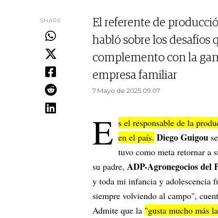
SHARE
El referente de producci
habló sobre los desafíos q
complemento con la gana
empresa familiar
7 Mayo de 2025 09.07
E
s el responsable de la produ
Diego Guigou
en el país.
se
tuvo como meta retornar a s
ADP-Agronegocios del P
su padre,
y toda mi infancia y adolescencia fu
siempre volviendo al campo", cuent
Admite que la
"gusta mucho más la 