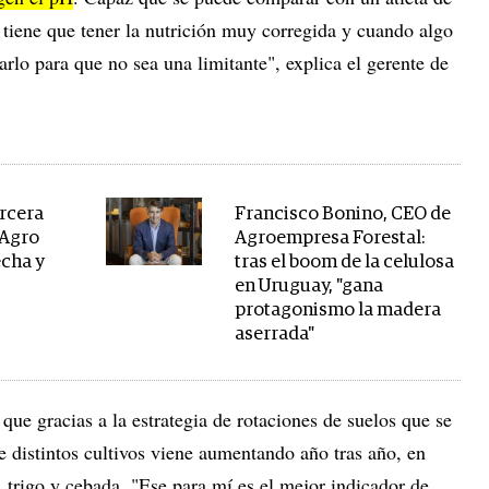
o tiene que tener la nutrición muy corregida y cuando algo
arlo para que no sea una limitante", explica el gerente de
ercera
Francisco Bonino, CEO de
 Agro
Agroempresa Forestal:
echa y
tras el boom de la celulosa
en Uruguay, "gana
protagonismo la madera
aserrada"
ue gracias a la estrategia de rotaciones de suelos que se
e distintos cultivos viene aumentando año tras año, en
 trigo y cebada. "Ese para mí es el mejor indicador de