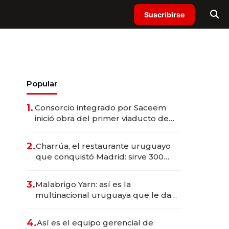
Suscribirse
Popular
1.
Consorcio integrado por Saceem
inició obra del primer viaducto de
los Accesos Este a Montevideo;
inversión total asciende a US$ 54
2.
Charrúa, el restaurante uruguayo
millones
que conquistó Madrid: sirve 300
cubiertos diarios, agota reservas
con un mes de anticipación y
3.
Malabrigo Yarn: así es la
prepara apertura
multinacional uruguaya que le da
de tejer al mundo
4.
Así es el equipo gerencial de