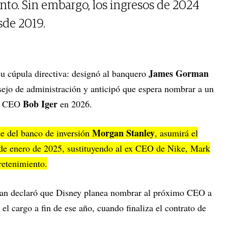
nto. Sin embargo, los ingresos de 2024
sde 2019.
James Gorman
u cúpula directiva: designó al banquero
ejo de administración y anticipó que espera nombrar a un
Bob Iger
do CEO
en 2026.
Morgan Stanley
e del banco de inversión
, asumirá el
 de enero de 2025, sustituyendo al ex CEO de Nike, Mark
tretenimiento.
an declaró que Disney planea nombrar al próximo CEO a
el cargo a fin de ese año, cuando finaliza el contrato de