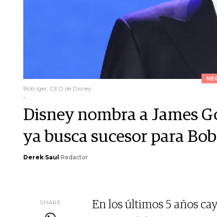
NE
Bob Iger, CEO de Disney
.
Disney nombra a James G
ya busca sucesor para Bob
Derek Saul
Redactor
SHARE
En los últimos 5 años cay