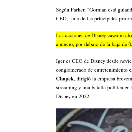
Según Parker, "Gorman está guiand
CEO, una de las principales priori
Las acciones de Disney cayeron alr
anuncio, por debajo de la baja de 
Iger es CEO de Disney desde noviem
conglomerado de entretenimiento en
Chapek
, dirigió la empresa breve
streaming y una batalla política en 
Disney en 2022.