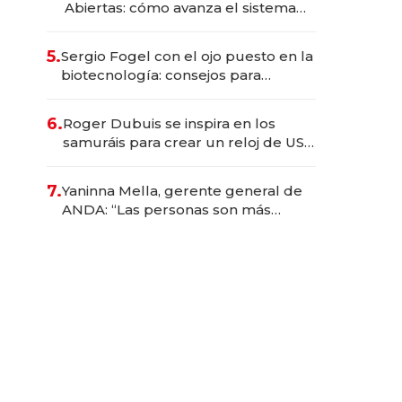
Abiertas: cómo avanza el sistema
financiero uruguayo
5.
Sergio Fogel con el ojo puesto en la
biotecnología: consejos para
emprendedores, oportunidades de
inversión y el rol de la IA
6.
Roger Dubuis se inspira en los
samuráis para crear un reloj de US$
384.000
7.
Yaninna Mella, gerente general de
ANDA: “Las personas son más
importantes que los problemas”