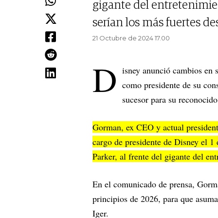
gigante del entretenimie
serían los más fuertes de
21 Octubre de 2024 17.00
D
isney anunció cambios en s
como presidente de su cons
sucesor para su reconoci
Gorman, ex CEO y actual president
cargo de presidente de Disney el 1
Parker, al frente del gigante del en
En el comunicado de prensa, Gorm
principios de 2026, para que asuma 
Iger.