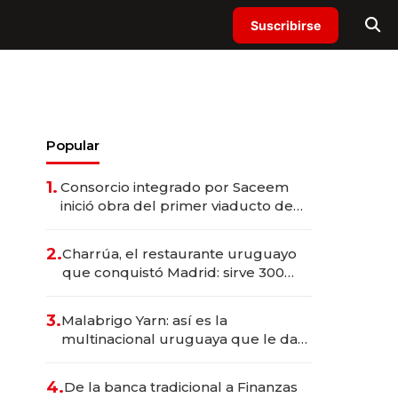
Suscribirse
Popular
1.
Consorcio integrado por Saceem
inició obra del primer viaducto de
los Accesos Este a Montevideo;
inversión total asciende a US$ 54
2.
Charrúa, el restaurante uruguayo
millones
que conquistó Madrid: sirve 300
cubiertos diarios, agota reservas
con un mes de anticipación y
3.
Malabrigo Yarn: así es la
prepara apertura
multinacional uruguaya que le da
de tejer al mundo
4.
De la banca tradicional a Finanzas