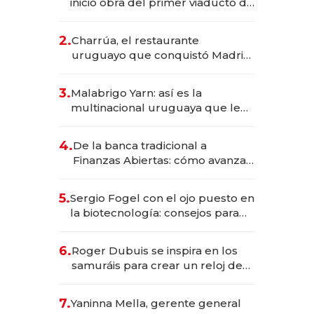
inició obra del primer viaducto de
los Accesos Este a Montevideo;
inversión total asciende a US$ 54
2.
Charrúa, el restaurante
millones
uruguayo que conquistó Madrid:
sirve 300 cubiertos diarios, agota
reservas con un mes de
3.
Malabrigo Yarn: así es la
anticipación y prepara apertura
multinacional uruguaya que le
da de tejer al mundo
4.
De la banca tradicional a
Finanzas Abiertas: cómo avanza
el sistema financiero uruguayo
5.
Sergio Fogel con el ojo puesto en
la biotecnología: consejos para
emprendedores, oportunidades
de inversión y el rol de la IA
6.
Roger Dubuis se inspira en los
samuráis para crear un reloj de
US$ 384.000
7.
Yaninna Mella, gerente general