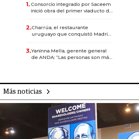
1.
Consorcio integrado por Saceem
inició obra del primer viaducto de
los Accesos Este a Montevideo;
inversión total asciende a US$ 54
2.
Charrúa, el restaurante
millones
uruguayo que conquistó Madrid:
sirve 300 cubiertos diarios, agota
reservas con un mes de
3.
Yaninna Mella, gerente general
anticipación y prepara apertura
de ANDA: “Las personas son más
importantes que los problemas”
Más noticias