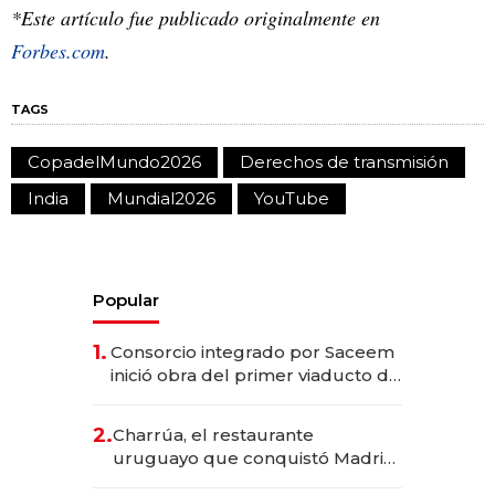
*Este artículo fue publicado originalmente en
Forbes.com
.
TAGS
CopadelMundo2026
Derechos de transmisión
India
Mundial2026
YouTube
Popular
1.
Consorcio integrado por Saceem
inició obra del primer viaducto de
los Accesos Este a Montevideo;
inversión total asciende a US$ 54
2.
Charrúa, el restaurante
millones
uruguayo que conquistó Madrid:
sirve 300 cubiertos diarios, agota