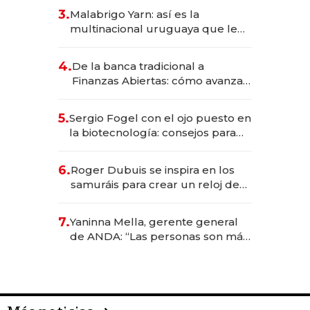
reservas con un mes de
3.
Malabrigo Yarn: así es la
anticipación y prepara apertura
multinacional uruguaya que le
da de tejer al mundo
4.
De la banca tradicional a
Finanzas Abiertas: cómo avanza
el sistema financiero uruguayo
5.
Sergio Fogel con el ojo puesto en
la biotecnología: consejos para
emprendedores, oportunidades
de inversión y el rol de la IA
6.
Roger Dubuis se inspira en los
samuráis para crear un reloj de
US$ 384.000
7.
Yaninna Mella, gerente general
de ANDA: “Las personas son más
importantes que los problemas”