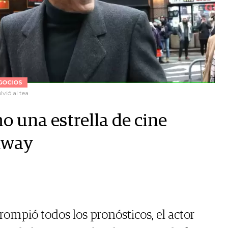
GOCIOS
vió al tea
 una estrella de cine
adway
ompió todos los pronósticos, el actor