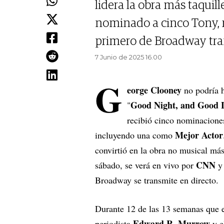
lidera la obra más taquil
nominado a cinco Tony, r
primero de Broadway tran
7 Junio de 2025 16.00
G
eorge Clooney
no podría 
Good Night, and Good 
"
recibió cinco nominaciones
Mejor Actor
incluyendo una como
convirtió en la obra no musical más 
CNN
sábado, se verá en vivo por
Broadway se transmite en directo.
Durante 12 de las 13 semanas que est
Edward R. Murrow
periodista
y 