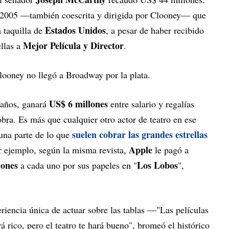
de 2005 —también coescrita y dirigida por Clooney— que
Estados Unidos
 taquilla de
, a pesar de haber recibido
Mejor Película y Director
ellas a
.
looney no llegó a Broadway por la plata.
US$ 6 millones
años, ganará
entre salario y regalías
 obra. Es más que cualquier otro actor de teatro en ese
suelen cobrar las grandes estrellas
una parte de lo que
Apple
r ejemplo, según la misma revista,
le pagó a
lones
Los Lobos
a cada uno por sus papeles en "
",
eriencia única de actuar sobre las tablas —"Las películas
rá rico, pero el teatro te hará bueno", bromeó el histórico