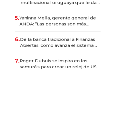
multinacional uruguaya que le da
de tejer al mundo
5.
Yaninna Mella, gerente general de
ANDA: “Las personas son más
importantes que los problemas”
6.
De la banca tradicional a Finanzas
Abiertas: cómo avanza el sistema
financiero uruguayo
7.
Roger Dubuis se inspira en los
samuráis para crear un reloj de US$
384.000