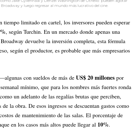
as como Jake Gyllenhaal y Denzel Washington de Othello
pueden agotar
n Broadway y luego regresar al mundo más lucrativo del cine.
 tiempo limitado en cartel, los inversores pueden esperar
0%
, según Turchin. En un mercado donde apenas una
e Broadway devuelve la inversión completa, esta fórmula
 eso, según el productor, es probable que más empresarios
US$ 20 millones
as —algunas con sueldos de más de
por
o semanal mínimo, que para los nombres más fuertes ronda
como un adelanto de las regalías brutas que perciben,
es de la obra. De esos ingresos se descuentan gastos como
 costos de mantenimiento de las salas. El porcentaje de
10%
nque en los casos más altos puede llegar al
.