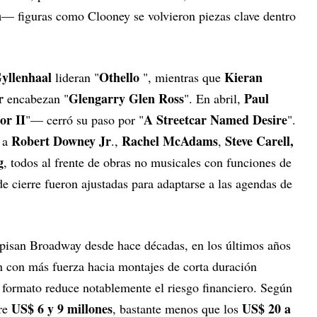
n
— figuras como Clooney se volvieron piezas clave dentro
yllenhaal
Othello
Kieran
lideran "
", mientras que
r
Glengarry Glen Ross
Paul
encabezan "
". En abril,
or II
A Streetcar Named Desire
"— cerró su paso por "
".
Robert Downey Jr
Rachel McAdams
Steve Carell,
ó a
.,
,
g
, todos al frente de obras no musicales con funciones de
e cierre fueron ajustadas para adaptarse a las agendas de
 pisan Broadway desde hace décadas, en los últimos años
on con más fuerza hacia montajes de corta duración
 formato reduce notablemente el riesgo financiero. Según
US$ 6 y 9 millones
US$ 20 a
tre
, bastante menos que los