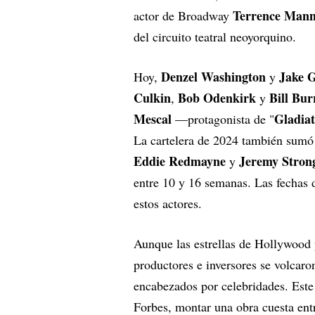
Terrence Man
actor de Broadway
del circuito teatral neoyorquino.
Denzel Washington
Jake G
Hoy,
y
Culkin
Bob Odenkirk
Bill Bur
,
y
Mescal
Gladiat
—protagonista de "
La cartelera de 2024 también sum
Eddie Redmayne
Jeremy Stron
y
entre 10 y 16 semanas. Las fechas d
estos actores.
Aunque las estrellas de Hollywood
productores e inversores se volcar
encabezados por celebridades. Este
Forbes, montar una obra cuesta en