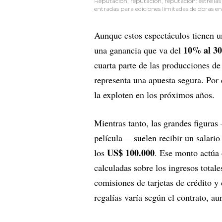
Reputación, reputación, reputación: estrell
entradas para ediciones limitadas de obras e
Aunque estos espectáculos tienen un
10% al 3
una ganancia que va del
cuarta parte de las producciones d
representa una apuesta segura. Por
la exploten en los próximos años.
Mientras tanto, las grandes figur
película— suelen recibir un salari
US$ 100.000
los
. Ese monto actúa 
calculadas sobre los ingresos total
comisiones de tarjetas de crédito y
regalías varía según el contrato, au