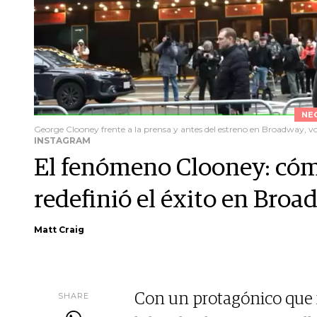
NE
George Clooney frente a la prensa y antes del estreno en Broadway, vol
INSTAGRAM
El fenómeno Clooney: cómo
redefinió el éxito en Bro
Matt Craig
SHARE
Con un protagónico que r