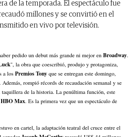
lera de la temporada. El espectáculo fue
ecaudó millones y se convirtió en el
smitido en vivo por televisión.
Broadway
haber pedido un debut más grande ni mejor en
.
Luck
", la obra que coescribió, produjo y protagoniza,
Premios Tony
 a los
que se entregan este domingo,
. Además, rompió récords de recaudación semanal y se
taquillera de la historia. La penúltima función, este
HBO Max
y
. Es la primera vez que un espectáculo de
uvo en cartel, la adaptación teatral del cruce entre el
Joseph McCarthy
el senador
recaudó US$ 44 millones.