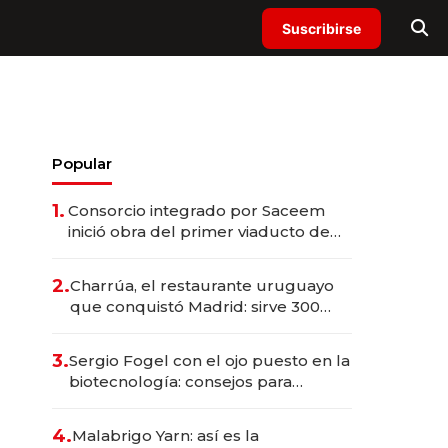
Suscribirse
Popular
1.
Consorcio integrado por Saceem
inició obra del primer viaducto de
los Accesos Este a Montevideo;
inversión total asciende a US$ 54
2.
Charrúa, el restaurante uruguayo
millones
que conquistó Madrid: sirve 300
cubiertos diarios, agota reservas
con un mes de anticipación y
3.
Sergio Fogel con el ojo puesto en la
prepara apertura
biotecnología: consejos para
emprendedores, oportunidades de
inversión y el rol de la IA
4.
Malabrigo Yarn: así es la