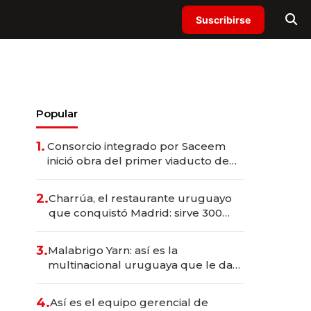
Suscribirse
Popular
1.
Consorcio integrado por Saceem
inició obra del primer viaducto de
los Accesos Este a Montevideo;
inversión total asciende a US$ 54
2.
Charrúa, el restaurante uruguayo
millones
que conquistó Madrid: sirve 300
cubiertos diarios, agota reservas
con un mes de anticipación y
3.
Malabrigo Yarn: así es la
prepara apertura
multinacional uruguaya que le da
de tejer al mundo
4.
Así es el equipo gerencial de