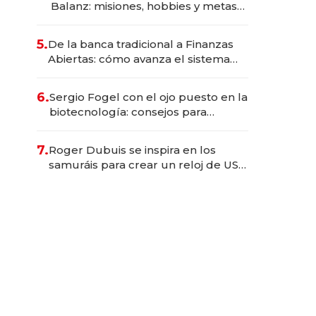
Balanz: misiones, hobbies y metas
para este año
5.
De la banca tradicional a Finanzas
Abiertas: cómo avanza el sistema
financiero uruguayo
6.
Sergio Fogel con el ojo puesto en la
biotecnología: consejos para
emprendedores, oportunidades de
inversión y el rol de la IA
7.
Roger Dubuis se inspira en los
samuráis para crear un reloj de US$
384.000