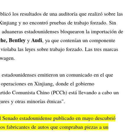
licó los resultados de una auditoría que realizó sobre las
 Xinjiang y no encontró pruebas de trabajo forzado. Sin
s aduaneras estadounidenses bloquearon la importación de
he, Bentley
Audi
y
, ya que contenían un componente
violaba las leyes sobre trabajo forzado. Las tres marcas
kswagen.
s estadounidenses emitieron un comunicado en el que
 operaciones en Xinjiang, donde el gobierno
artido Comunista Chino (PCCh) está llevando a cabo un
ures y otras minorías étnicas".
el Senado estadounidense publicado en mayo descubrió
os fabricantes de autos que compraban piezas a un