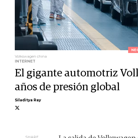
NE
Volkswagen china
INTERNET
El gigante automotriz Vol
años de presión global
Siladitya Ray
SHARE