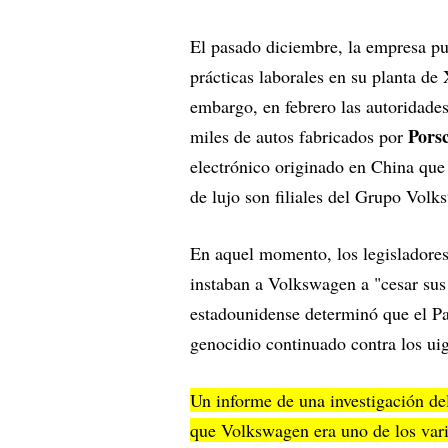
El pasado diciembre, la empresa pub
prácticas laborales en su planta de
embargo, en febrero las autoridade
Porsc
miles de autos fabricados por
electrónico originado en China que 
de lujo son filiales del Grupo Vol
En aquel momento, los legisladore
instaban a Volkswagen a "cesar sus
estadounidense determinó que el P
genocidio continuado contra los uig
Un informe de una investigación d
que Volkswagen era uno de los vari