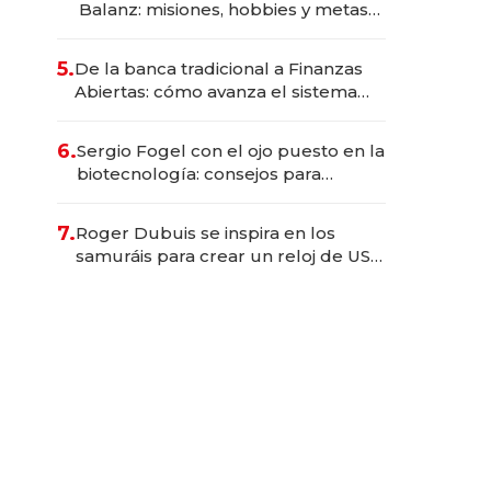
Balanz: misiones, hobbies y metas
para este año
5.
De la banca tradicional a Finanzas
Abiertas: cómo avanza el sistema
financiero uruguayo
6.
Sergio Fogel con el ojo puesto en la
biotecnología: consejos para
emprendedores, oportunidades de
inversión y el rol de la IA
7.
Roger Dubuis se inspira en los
samuráis para crear un reloj de US$
384.000