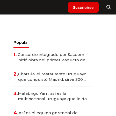
Suscribirse
Popular
1.
Consorcio integrado por Saceem
inició obra del primer viaducto de
los Accesos Este a Montevideo;
inversión total asciende a US$ 54
2.
Charrúa, el restaurante uruguayo
millones
que conquistó Madrid: sirve 300
cubiertos diarios, agota reservas
con un mes de anticipación y
3.
Malabrigo Yarn: así es la
prepara apertura
multinacional uruguaya que le da
de tejer al mundo
4.
Así es el equipo gerencial de