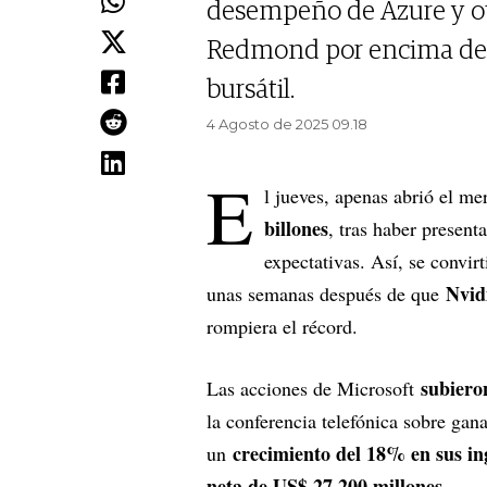
desempeño de Azure y otr
Redmond por encima de A
bursátil.
4 Agosto de 2025 09.18
E
l jueves, apenas abrió el m
billones
, tras haber present
expectativas. Así, se convir
Nvid
unas semanas después de que
rompiera el récord.
subiero
Las acciones de Microsoft
la conferencia telefónica sobre gan
crecimiento del 18% en sus in
un
neta de US$ 27.200 millones
.