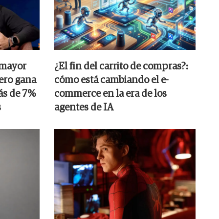
 mayor
¿El fin del carrito de compras?:
pero gana
cómo está cambiando el e-
ás de 7%
commerce en la era de los
s
agentes de IA