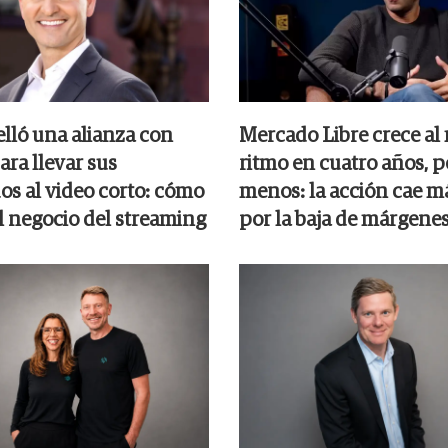
elló una alianza con
Mercado Libre crece al
ara llevar sus
ritmo en cuatro años, 
os al video corto: cómo
menos: la acción cae m
l negocio del streaming
por la baja de márgene