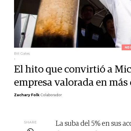
NE
Bill Gates
.
El hito que convirtió a Mi
empresa valorada en más d
Zachary Folk
Colaborador
SHARE
La suba del 5% en sus acc