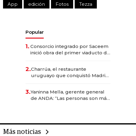
App
edición
Fotos
Tezza
Popular
1.
Consorcio integrado por Saceem
inició obra del primer viaducto de
los Accesos Este a Montevideo;
inversión total asciende a US$ 54
2.
Charrúa, el restaurante
millones
uruguayo que conquistó Madrid:
sirve 300 cubiertos diarios, agota
reservas con un mes de
3.
Yaninna Mella, gerente general
anticipación y prepara apertura
de ANDA: “Las personas son más
importantes que los problemas”
Más noticias