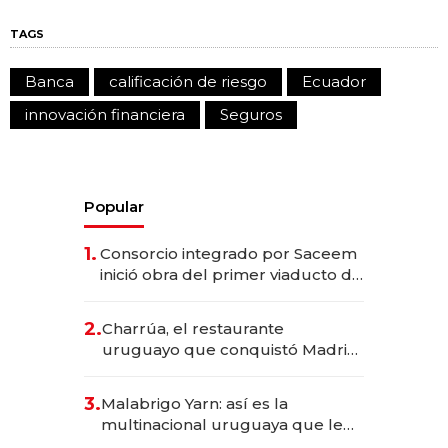
TAGS
Banca
calificación de riesgo
Ecuador
innovación financiera
Seguros
Popular
1.
Consorcio integrado por Saceem
inició obra del primer viaducto de
los Accesos Este a Montevideo;
inversión total asciende a US$ 54
2.
Charrúa, el restaurante
millones
uruguayo que conquistó Madrid:
sirve 300 cubiertos diarios, agota
reservas con un mes de
3.
Malabrigo Yarn: así es la
anticipación y prepara apertura
multinacional uruguaya que le
da de tejer al mundo