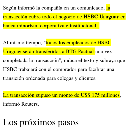
Según informó la compañía en un comunicado,
la
HSBC Uruguay
transacción cubre todo el negocio de
en
banca minorista, corporativa e institucional.
Al mismo tiempo, "
todos los empleados de HSBC
Uruguay serán transferidos a BTG Pactual
una vez
completada la transacción", indica el texto y subraya que
HSBC trabajará con el comprador para facilitar una
transición ordenada para colegas y clientes.
La transacción supuso un monto de US$ 175 millones
,
informó Reuters.
Los próximos pasos