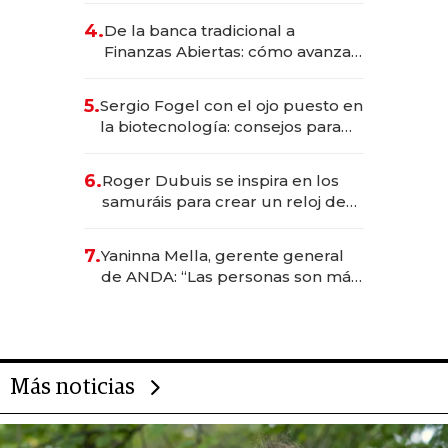
4.
De la banca tradicional a
Finanzas Abiertas: cómo avanza
el sistema financiero uruguayo
5.
Sergio Fogel con el ojo puesto en
la biotecnología: consejos para
emprendedores, oportunidades
de inversión y el rol de la IA
6.
Roger Dubuis se inspira en los
samuráis para crear un reloj de
US$ 384.000
7.
Yaninna Mella, gerente general
de ANDA: “Las personas son más
importantes que los problemas”
Más noticias