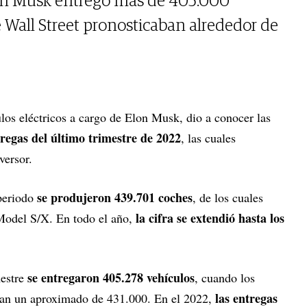
lon Musk entregó más de 405.000
e Wall Street pronosticaban alrededor de
culos eléctricos a cargo de Elon Musk, dio a conocer las
tregas del último trimestre de 2022
, las cuales
versor.
se produjeron 439.701 coches
periodo
, de los cuales
la cifra se extendió hasta los
Model S/X. En todo el año,
se entregaron 405.278 vehículos
mestre
, cuando los
las entregas
aban un aproximado de 431.000. En el 2022,