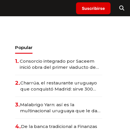
Suscribirse
Popular
1.
Consorcio integrado por Saceem
inició obra del primer viaducto de
los Accesos Este a Montevideo;
inversión total asciende a US$ 54
2.
Charrúa, el restaurante uruguayo
millones
que conquistó Madrid: sirve 300
cubiertos diarios, agota reservas
con un mes de anticipación y
3.
Malabrigo Yarn: así es la
prepara apertura
multinacional uruguaya que le da
de tejer al mundo
4.
De la banca tradicional a Finanzas