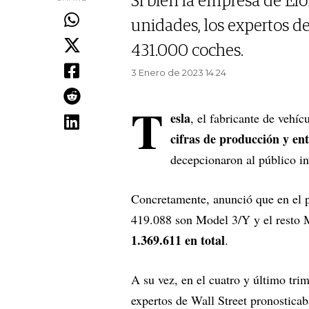
Si bien la empresa de E
unidades, los expertos d
431.000 coches.
3 Enero de 2023 14.24
T
esla
, el fabricante de vehí
cifras de producción y en
decepcionaron al público in
Concretamente, anunció que en el 
419.088 son Model 3/Y y el resto 
1.369.611 en total
.
A su vez, en el cuatro y último tri
expertos de Wall Street pronostic