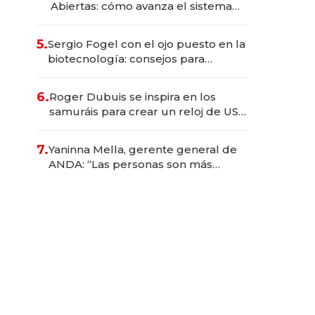
Abiertas: cómo avanza el sistema
financiero uruguayo
5.
Sergio Fogel con el ojo puesto en la
biotecnología: consejos para
emprendedores, oportunidades de
inversión y el rol de la IA
6.
Roger Dubuis se inspira en los
samuráis para crear un reloj de US$
384.000
7.
Yaninna Mella, gerente general de
ANDA: “Las personas son más
importantes que los problemas”