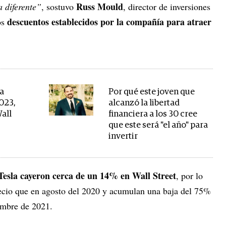
Russ Mould
 diferente”
, sostuvo
, director de inversiones
descuentos establecidos por la compañía para atraer
os
ra
Por qué este joven que
023,
alcanzó la libertad
Wall
financiera a los 30 cree
que este será "el año" para
invertir
 Tesla cayeron cerca de un 14% en Wall Street
, por lo
ecio que en agosto del 2020 y acumulan una baja del 75%
embre de 2021.