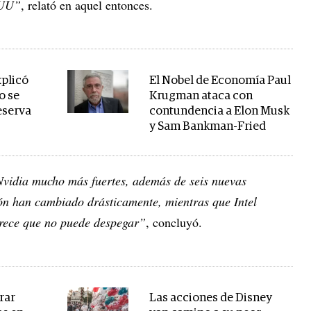
 UU”
, relató en aquel entonces.
xplicó
El Nobel de Economía Paul
o se
Krugman ataca con
eserva
contundencia a Elon Musk
y Sam Bankman-Fried
Nvidia mucho más fuertes, además de seis nuevas
ión han cambiado drásticamente, mientras que Intel
arece que no puede despegar”
, concluyó.
rar
Las acciones de Disney