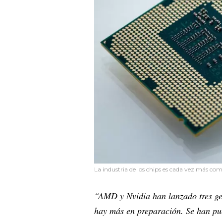
La industria de los chips es cada vez más com
“AMD y Nvidia han lanzado tres ge
hay más en preparación. Se han pu