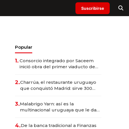
Suscribirse
Popular
1.
Consorcio integrado por Saceem
inició obra del primer viaducto de
los Accesos Este a Montevideo;
inversión total asciende a US$ 54
2.
Charrúa, el restaurante uruguayo
millones
que conquistó Madrid: sirve 300
cubiertos diarios, agota reservas
con un mes de anticipación y
3.
Malabrigo Yarn: así es la
prepara apertura
multinacional uruguaya que le da
de tejer al mundo
4.
De la banca tradicional a Finanzas