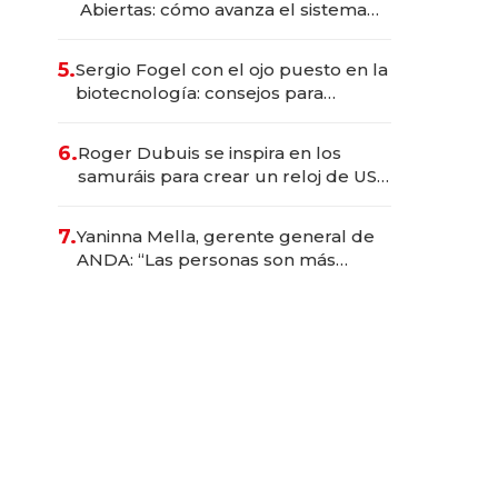
Abiertas: cómo avanza el sistema
financiero uruguayo
5.
Sergio Fogel con el ojo puesto en la
biotecnología: consejos para
emprendedores, oportunidades de
inversión y el rol de la IA
6.
Roger Dubuis se inspira en los
samuráis para crear un reloj de US$
384.000
7.
Yaninna Mella, gerente general de
ANDA: “Las personas son más
importantes que los problemas”