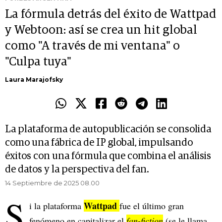
La fórmula detrás del éxito de Wattpad
y Webtoon: así se crea un hit global
como "A través de mi ventana" o
"Culpa tuya"
Laura Marajofsky
La plataforma de autopublicación se consolida
como una fábrica de IP global, impulsando
éxitos con una fórmula que combina el análisis
de datos y la perspectiva del fan.
14 Septiembre de 2025 08.00
S
Wattpad
i la plataforma
fue el último gran
fenómeno en capitalizar el
fan-fiction
(se le llama