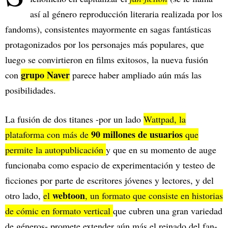
así al género reproducción literaria realizada por los
fandoms), consistentes mayormente en sagas fantásticas
protagonizados por los personajes más populares, que
luego se convirtieron en films exitosos, la nueva fusión
grupo Naver
con
parece haber ampliado aún más las
posibilidades.
La fusión de dos titanes -por un lado
Wattpad, la
90 millones de usuarios
plataforma con más de
que
permite la autopublicación
y que en su momento de auge
funcionaba como espacio de experimentación y testeo de
ficciones por parte de escritores jóvenes y lectores, y del
webtoon
otro lado,
el
, un formato que consiste en historias
de cómic en formato vertical
que cubren una gran variedad
de géneros- promete extender aún más el reinado del fan-