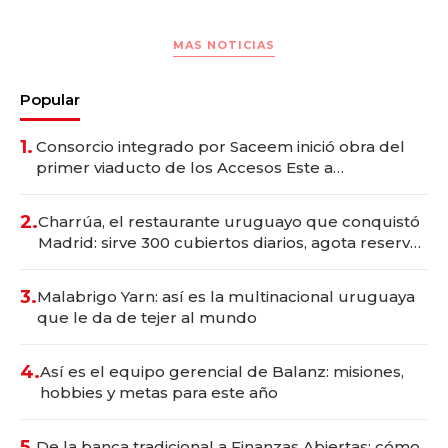
MAS NOTICIAS
Popular
1.
Consorcio integrado por Saceem inició obra del
primer viaducto de los Accesos Este a
Montevideo; inversión total asciende a US$ 54
millones
2.
Charrúa, el restaurante uruguayo que conquistó
Madrid: sirve 300 cubiertos diarios, agota reservas
con un mes de anticipación y prepara apertura
3.
Malabrigo Yarn: así es la multinacional uruguaya
que le da de tejer al mundo
4.
Así es el equipo gerencial de Balanz: misiones,
hobbies y metas para este año
5.
De la banca tradicional a Finanzas Abiertas: cómo