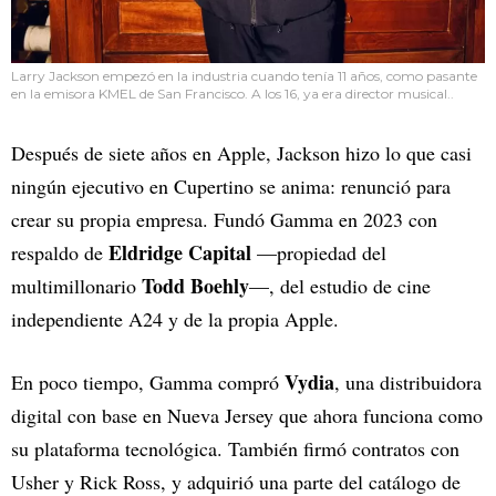
Larry Jackson empezó en la industria cuando tenía 11 años, como pasante
en la emisora KMEL de San Francisco. A los 16, ya era director musical..
Después de siete años en Apple, Jackson hizo lo que casi
ningún ejecutivo en Cupertino se anima: renunció para
crear su propia empresa. Fundó Gamma en 2023 con
Eldridge Capital
respaldo de
—propiedad del
Todd Boehly
multimillonario
—, del estudio de cine
independiente A24 y de la propia Apple.
Vydia
En poco tiempo, Gamma compró
, una distribuidora
digital con base en Nueva Jersey que ahora funciona como
su plataforma tecnológica. También firmó contratos con
Usher y Rick Ross, y adquirió una parte del catálogo de