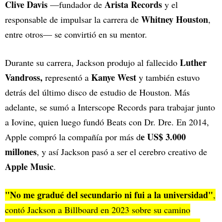
Clive Davis
Arista Records
—fundador de
y el
Whitney Houston
responsable de impulsar la carrera de
,
entre otros— se convirtió en su mentor.
Luther
Durante su carrera, Jackson produjo al fallecido
Vandross,
Kanye West
representó a
y también estuvo
detrás del último disco de estudio de Houston. Más
adelante, se sumó a Interscope Records para trabajar junto
a Iovine, quien luego fundó Beats con Dr. Dre. En 2014,
e US$ 3.000
Apple compró la compañía por más d
millones
, y así Jackson pasó a ser el cerebro creativo de
Apple Music
.
"No me gradué del secundario ni fui a la universidad"
,
contó Jackson a Billboard en 2023 sobre su camino