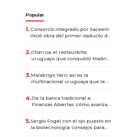
Popular
1.
Consorcio integrado por Saceem
inició obra del primer viaducto de
los Accesos Este a Montevideo;
inversión total asciende a US$ 54
2.
Charrúa, el restaurante
millones
uruguayo que conquistó Madrid:
sirve 300 cubiertos diarios, agota
reservas con un mes de
3.
Malabrigo Yarn: así es la
anticipación y prepara apertura
multinacional uruguaya que le
da de tejer al mundo
4.
De la banca tradicional a
Finanzas Abiertas: cómo avanza
el sistema financiero uruguayo
5.
Sergio Fogel con el ojo puesto en
la biotecnología: consejos para
emprendedores, oportunidades