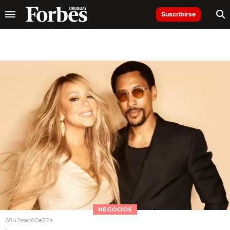
Suscribirse
NEGOCIOS
6842ead60e22a
,