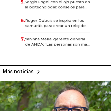
5.
Sergio Fogel con el ojo puesto en
la biotecnología: consejos para
emprendedores, oportunidades
de inversión y el rol de la IA
6.
Roger Dubuis se inspira en los
samuráis para crear un reloj de
US$ 384.000
7.
Yaninna Mella, gerente general
de ANDA: “Las personas son más
importantes que los problemas”
Más noticias