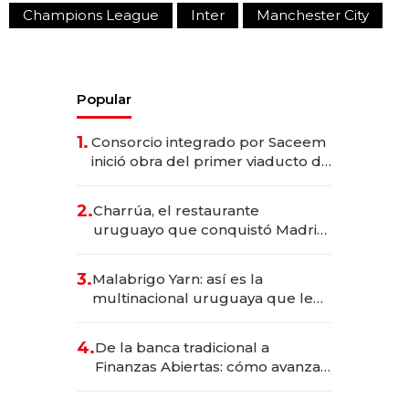
Champions League
Inter
Manchester City
Popular
1.
Consorcio integrado por Saceem
inició obra del primer viaducto de
los Accesos Este a Montevideo;
inversión total asciende a US$ 54
2.
Charrúa, el restaurante
millones
uruguayo que conquistó Madrid:
sirve 300 cubiertos diarios, agota
reservas con un mes de
3.
Malabrigo Yarn: así es la
anticipación y prepara apertura
multinacional uruguaya que le
da de tejer al mundo
4.
De la banca tradicional a
Finanzas Abiertas: cómo avanza
el sistema financiero uruguayo