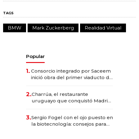
TAGS
BMW
Mark Zuckerberg
Realidad Virtual
Popular
1.
Consorcio integrado por Saceem
inició obra del primer viaducto de
los Accesos Este a Montevideo;
inversión total asciende a US$ 54
2.
Charrúa, el restaurante
millones
uruguayo que conquistó Madrid:
sirve 300 cubiertos diarios, agota
reservas con un mes de
3.
Sergio Fogel con el ojo puesto en
anticipación y prepara apertura
la biotecnología: consejos para
emprendedores, oportunidades
de inversión y el rol de la IA