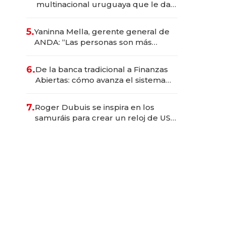
multinacional uruguaya que le da
de tejer al mundo
5.
Yaninna Mella, gerente general de
ANDA: “Las personas son más
importantes que los problemas”
6.
De la banca tradicional a Finanzas
Abiertas: cómo avanza el sistema
financiero uruguayo
7.
Roger Dubuis se inspira en los
samuráis para crear un reloj de US$
384.000