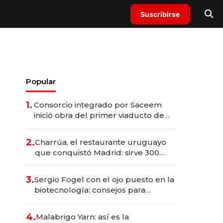
Suscribirse
Popular
1.
Consorcio integrado por Saceem
inició obra del primer viaducto de
los Accesos Este a Montevideo;
inversión total asciende a US$ 54
2.
Charrúa, el restaurante uruguayo
millones
que conquistó Madrid: sirve 300
cubiertos diarios, agota reservas
con un mes de anticipación y
3.
Sergio Fogel con el ojo puesto en la
prepara apertura
biotecnología: consejos para
emprendedores, oportunidades de
inversión y el rol de la IA
4.
Malabrigo Yarn: así es la